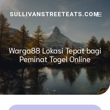
Skip
to
content
SULLIVANSTREETEATS.COM
Warga88 Lokasi Tepat bagi
Peminat Togel Online