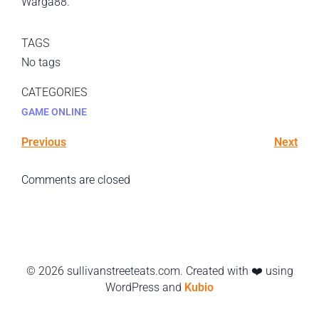
Warga88.
TAGS
No tags
CATEGORIES
GAME ONLINE
Previous
Next
Comments are closed
© 2026 sullivanstreeteats.com. Created with ❤️ using
WordPress and
Kubio