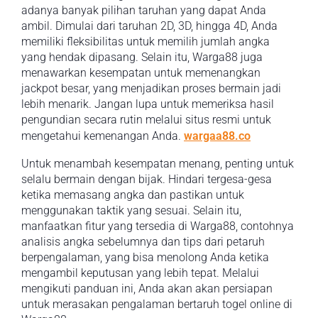
adanya banyak pilihan taruhan yang dapat Anda
ambil. Dimulai dari taruhan 2D, 3D, hingga 4D, Anda
memiliki fleksibilitas untuk memilih jumlah angka
yang hendak dipasang. Selain itu, Warga88 juga
menawarkan kesempatan untuk memenangkan
jackpot besar, yang menjadikan proses bermain jadi
lebih menarik. Jangan lupa untuk memeriksa hasil
pengundian secara rutin melalui situs resmi untuk
mengetahui kemenangan Anda.
wargaa88.co
Untuk menambah kesempatan menang, penting untuk
selalu bermain dengan bijak. Hindari tergesa-gesa
ketika memasang angka dan pastikan untuk
menggunakan taktik yang sesuai. Selain itu,
manfaatkan fitur yang tersedia di Warga88, contohnya
analisis angka sebelumnya dan tips dari petaruh
berpengalaman, yang bisa menolong Anda ketika
mengambil keputusan yang lebih tepat. Melalui
mengikuti panduan ini, Anda akan akan persiapan
untuk merasakan pengalaman bertaruh togel online di