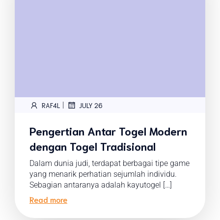
|
RAF4L
JULY 26
Pengertian Antar Togel Modern
dengan Togel Tradisional
Dalam dunia judi, terdapat berbagai tipe game
yang menarik perhatian sejumlah individu.
Sebagian antaranya adalah kayutogel […]
Read more