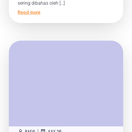
sering dibahas oleh […]
Read more
|
RAF4L
JULY 26