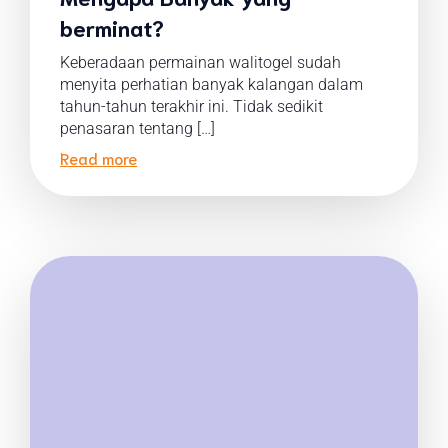
berminat?
Keberadaan permainan walitogel sudah
menyita perhatian banyak kalangan dalam
tahun-tahun terakhir ini. Tidak sedikit
penasaran tentang […]
Read more