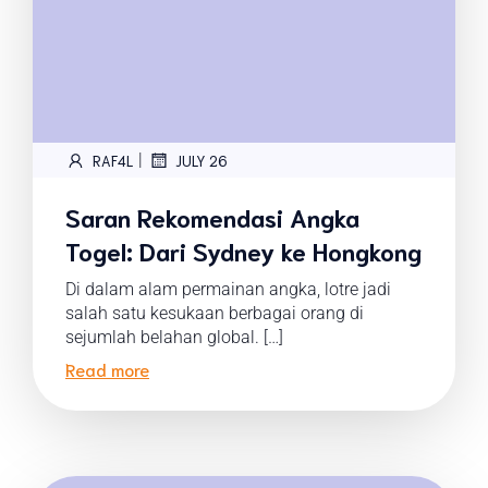
|
RAF4L
JULY 26
Saran Rekomendasi Angka
Togel: Dari Sydney ke Hongkong
Di dalam alam permainan angka, lotre jadi
salah satu kesukaan berbagai orang di
sejumlah belahan global. […]
Read more