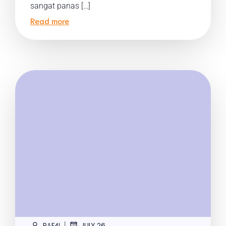
sangat panas […]
Read more
|
RAF4L
JULY 26