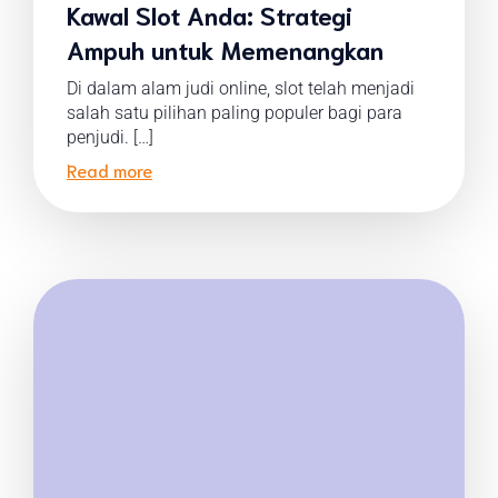
Kawal Slot Anda: Strategi
Ampuh untuk Memenangkan
Di dalam alam judi online, slot telah menjadi
salah satu pilihan paling populer bagi para
penjudi. […]
Read more