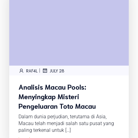
|
RAF4L
JULY 28
Analisis Macau Pools:
Menyingkap Misteri
Pengeluaran Toto Macau
Dalam dunia perjudian, terutama di Asia,
Macau telah menjadi salah satu pusat yang
paling terkenal untuk […]