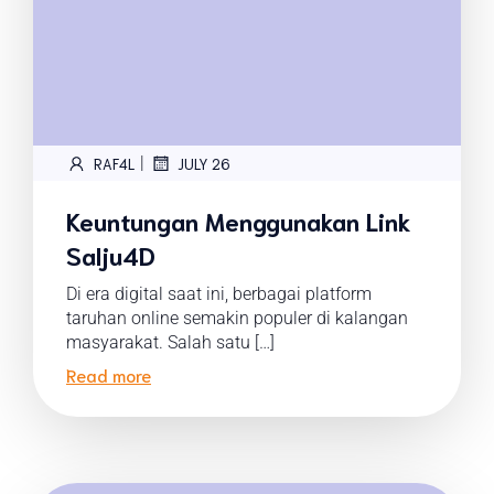
|
RAF4L
JULY 26
Keuntungan Menggunakan Link
Salju4D
Di era digital saat ini, berbagai platform
taruhan online semakin populer di kalangan
masyarakat. Salah satu […]
Read more