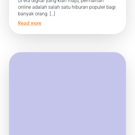
Di era digital yang kian maju, permainan
online adalah salah satu hiburan populer bagi
banyak orang. […]
Read more