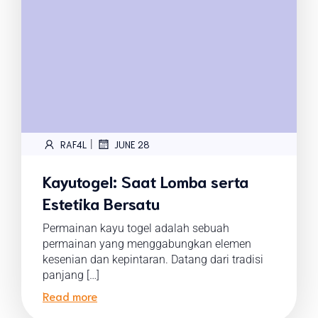
|
RAF4L
JUNE 28
Kayutogel: Saat Lomba serta
Estetika Bersatu
Permainan kayu togel adalah sebuah
permainan yang menggabungkan elemen
kesenian dan kepintaran. Datang dari tradisi
panjang […]
Read more