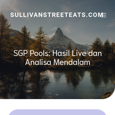
Skip
to
content
SULLIVANSTREETEATS.COM
SGP Pools: Hasil Live dan
Analisa Mendalam