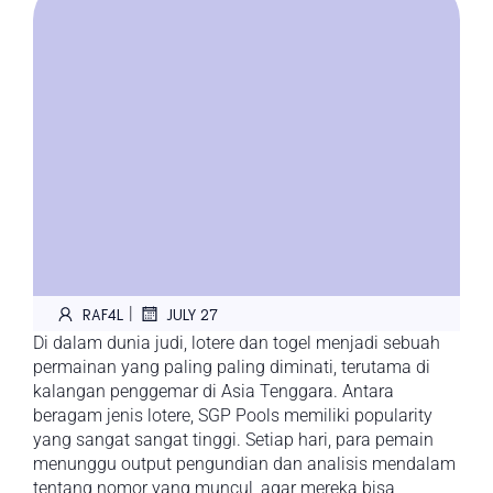
|
RAF4L
JULY 27
Di dalam dunia judi, lotere dan togel menjadi sebuah
permainan yang paling paling diminati, terutama di
kalangan penggemar di Asia Tenggara. Antara
beragam jenis lotere, SGP Pools memiliki popularity
yang sangat sangat tinggi. Setiap hari, para pemain
menunggu output pengundian dan analisis mendalam
tentang nomor yang muncul, agar mereka bisa