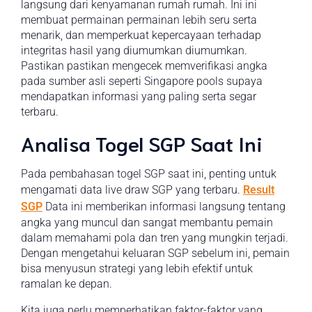
langsung dari kenyamanan rumah rumah. Ini ini
membuat permainan permainan lebih seru serta
menarik, dan memperkuat kepercayaan terhadap
integritas hasil yang diumumkan diumumkan.
Pastikan pastikan mengecek memverifikasi angka
pada sumber asli seperti Singapore pools supaya
mendapatkan informasi yang paling serta segar
terbaru.
Analisa Togel SGP Saat Ini
Pada pembahasan togel SGP saat ini, penting untuk
mengamati data live draw SGP yang terbaru.
Result
SGP
Data ini memberikan informasi langsung tentang
angka yang muncul dan sangat membantu pemain
dalam memahami pola dan tren yang mungkin terjadi.
Dengan mengetahui keluaran SGP sebelum ini, pemain
bisa menyusun strategi yang lebih efektif untuk
ramalan ke depan.
Kita juga perlu memperhatikan faktor-faktor yang