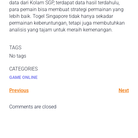
data dari Kolam SGP, terdapat data hasil terdahulu,
para pemain bisa membuat strategi permainan yang
lebih baik. Togel Singapore tidak hanya sekadar
permainan keberuntungan, tetapi juga membutuhkan
analisis yang tajam untuk meraih kemenangan.
TAGS
No tags
CATEGORIES
GAME ONLINE
Previous
Next
Comments are closed