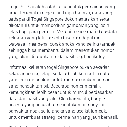
Togel SGP adalah salah satu bentuk permainan yang
amat terkenal di negeri ini. Tiapa harinya, data yang
terdapat di Togel Singapore dokumentasikan serta
diketahui untuk memberikan gambaran yang lebih
jelas bagi para pemain. Melalui mencermati data-data
keluaran yang lalu, peserta bisa mendapatkan
wawasan mengenai corak angka yang sering tampak,
sehingga bisa membantu dalam menentukan nomor
yang akan ditaruhkan pada hasil togel berikutnya.
Informasi keluaran togel Singapore bukan sekadar
sekadar nomor, tetapi serta adalah kumpulan data
yang bisa digunakan untuk memperkirakan nomor
yang hendak tampil. Beberapa nomor memiliki
kemungkinan lebih besar untuk muncul berdasarkan
data dari hasil yang lalu. Oleh karena itu, banyak
peserta yang berusaha menentukan nomor yang
banyak tampak serta angka yang sedikit tampak,
untuk membuat strategi permainan yang jauh berhasil.