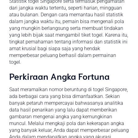
Statistik togel Singapore serta termasuk pengamatan
dari jangka waktu tertentu, seperti harian, mingguan
atau bulanan. Dengan cara memantau hasil statistik
dalam jangka waktu itu, pemain bisa mengenali pola
yang mungkin berlangsung serta membuat tindakan
yang lebih bijak saat mengambil tiket togel. Karena itu,
tingkat pemahaman tentang informasi dan statistik ini
amat krusial bagi siapa saja yang hendak
memperbesar peluang berhasil dalam permainan
togel.
Perkiraan Angka Fortuna
Saat meramalkan nomor beruntung di togel Singapore,
ada berbagai cara yang bisa dimanfaatkan. Sekian
banyak petaruh mempercayai bahwasanya analitika
data hasil penarikan yang lalu dapat memberikan
gambaran mengenai angka yang kemungkinan
muncul. Melalui mengkaji pola dan kekerapan angka
yang banyak keluar, Anda dapat memperbesar peluang
Anda dalam mendapatkan angka yang akurasi.