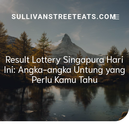
Skip
to
content
SULLIVANSTREETEATS.COM
Result Lottery Singapura Hari
Ini: Angka-angka Untung yang
Perlu Kamu Tahu