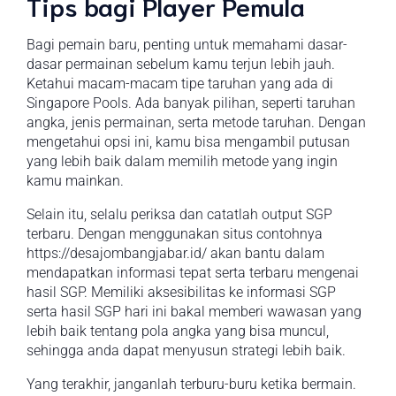
Tips bagi Player Pemula
Bagi pemain baru, penting untuk memahami dasar-
dasar permainan sebelum kamu terjun lebih jauh.
Ketahui macam-macam tipe taruhan yang ada di
Singapore Pools. Ada banyak pilihan, seperti taruhan
angka, jenis permainan, serta metode taruhan. Dengan
mengetahui opsi ini, kamu bisa mengambil putusan
yang lebih baik dalam memilih metode yang ingin
kamu mainkan.
Selain itu, selalu periksa dan catatlah output SGP
terbaru. Dengan menggunakan situs contohnya
https://desajombangjabar.id/ akan bantu dalam
mendapatkan informasi tepat serta terbaru mengenai
hasil SGP. Memiliki aksesibilitas ke informasi SGP
serta hasil SGP hari ini bakal memberi wawasan yang
lebih baik tentang pola angka yang bisa muncul,
sehingga anda dapat menyusun strategi lebih baik.
Yang terakhir, janganlah terburu-buru ketika bermain.