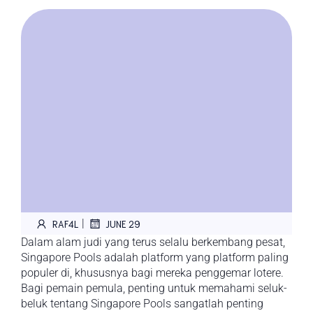
|
RAF4L
JUNE 29
Dalam alam judi yang terus selalu berkembang pesat,
Singapore Pools adalah platform yang platform paling
populer di, khususnya bagi mereka penggemar lotere.
Bagi pemain pemula, penting untuk memahami seluk-
beluk tentang Singapore Pools sangatlah penting