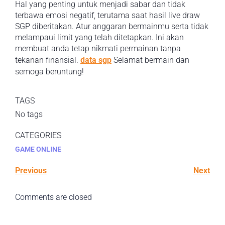
Hal yang penting untuk menjadi sabar dan tidak
terbawa emosi negatif, terutama saat hasil live draw
SGP diberitakan. Atur anggaran bermainmu serta tidak
melampaui limit yang telah ditetapkan. Ini akan
membuat anda tetap nikmati permainan tanpa
tekanan finansial.
data sgp
Selamat bermain dan
semoga beruntung!
TAGS
No tags
CATEGORIES
GAME ONLINE
Previous
Next
Comments are closed