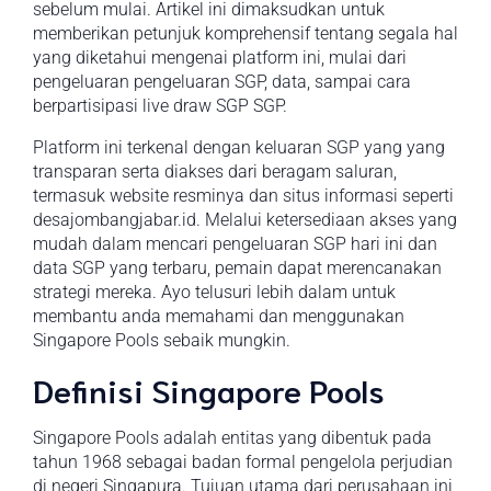
sebelum mulai. Artikel ini dimaksudkan untuk
memberikan petunjuk komprehensif tentang segala hal
yang diketahui mengenai platform ini, mulai dari
pengeluaran pengeluaran SGP, data, sampai cara
berpartisipasi live draw SGP SGP.
Platform ini terkenal dengan keluaran SGP yang yang
transparan serta diakses dari beragam saluran,
termasuk website resminya dan situs informasi seperti
desajombangjabar.id. Melalui ketersediaan akses yang
mudah dalam mencari pengeluaran SGP hari ini dan
data SGP yang terbaru, pemain dapat merencanakan
strategi mereka. Ayo telusuri lebih dalam untuk
membantu anda memahami dan menggunakan
Singapore Pools sebaik mungkin.
Definisi Singapore Pools
Singapore Pools adalah entitas yang dibentuk pada
tahun 1968 sebagai badan formal pengelola perjudian
di negeri Singapura. Tujuan utama dari perusahaan ini