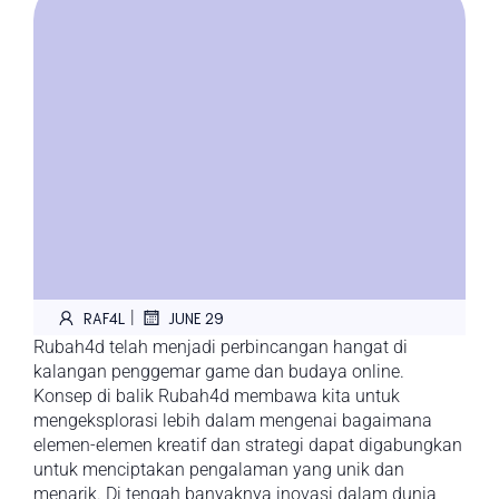
|
RAF4L
JUNE 29
Rubah4d telah menjadi perbincangan hangat di
kalangan penggemar game dan budaya online.
Konsep di balik Rubah4d membawa kita untuk
mengeksplorasi lebih dalam mengenai bagaimana
elemen-elemen kreatif dan strategi dapat digabungkan
untuk menciptakan pengalaman yang unik dan
menarik. Di tengah banyaknya inovasi dalam dunia