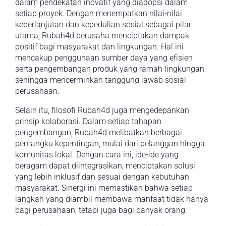
dalam pendekatan inovatif yang diadopsi dalam
setiap proyek. Dengan menempatkan nilai-nilai
keberlanjutan dan kepedulian sosial sebagai pilar
utama, Rubah4d berusaha menciptakan dampak
positif bagi masyarakat dan lingkungan. Hal ini
mencakup penggunaan sumber daya yang efisien
serta pengembangan produk yang ramah lingkungan,
sehingga mencerminkan tanggung jawab sosial
perusahaan.
Selain itu, filosofi Rubah4d juga mengedepankan
prinsip kolaborasi. Dalam setiap tahapan
pengembangan, Rubah4d melibatkan berbagai
pemangku kepentingan, mulai dari pelanggan hingga
komunitas lokal. Dengan cara ini, ide-ide yang
beragam dapat diintegrasikan, menciptakan solusi
yang lebih inklusif dan sesuai dengan kebutuhan
masyarakat. Sinergi ini memastikan bahwa setiap
langkah yang diambil membawa manfaat tidak hanya
bagi perusahaan, tetapi juga bagi banyak orang.