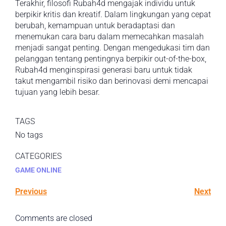
Terakhir, filosofi Rubah4d mengajak individu untuk
berpikir kritis dan kreatif. Dalam lingkungan yang cepat
berubah, kemampuan untuk beradaptasi dan
menemukan cara baru dalam memecahkan masalah
menjadi sangat penting. Dengan mengedukasi tim dan
pelanggan tentang pentingnya berpikir out-of-the-box,
Rubah4d menginspirasi generasi baru untuk tidak
takut mengambil risiko dan berinovasi demi mencapai
tujuan yang lebih besar.
TAGS
No tags
CATEGORIES
GAME ONLINE
Previous
Next
Comments are closed