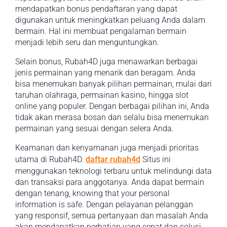
mendapatkan bonus pendaftaran yang dapat
digunakan untuk meningkatkan peluang Anda dalam
bermain. Hal ini membuat pengalaman bermain
menjadi lebih seru dan menguntungkan.
Selain bonus, Rubah4D juga menawarkan berbagai
jenis permainan yang menarik dan beragam. Anda
bisa menemukan banyak pilihan permainan, mulai dari
taruhan olahraga, permainan kasino, hingga slot
online yang populer. Dengan berbagai pilihan ini, Anda
tidak akan merasa bosan dan selalu bisa menemukan
permainan yang sesuai dengan selera Anda.
Keamanan dan kenyamanan juga menjadi prioritas
utama di Rubah4D.
daftar rubah4d
Situs ini
menggunakan teknologi terbaru untuk melindungi data
dan transaksi para anggotanya. Anda dapat bermain
dengan tenang, knowing that your personal
information is safe. Dengan pelayanan pelanggan
yang responsif, semua pertanyaan dan masalah Anda
akan mendapatkan perhatian yang cepat dan solusi