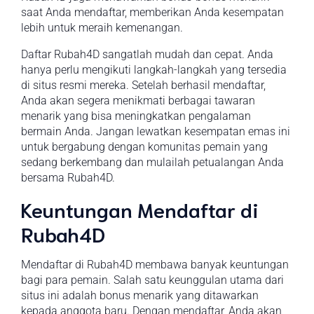
saat Anda mendaftar, memberikan Anda kesempatan
lebih untuk meraih kemenangan.
Daftar Rubah4D sangatlah mudah dan cepat. Anda
hanya perlu mengikuti langkah-langkah yang tersedia
di situs resmi mereka. Setelah berhasil mendaftar,
Anda akan segera menikmati berbagai tawaran
menarik yang bisa meningkatkan pengalaman
bermain Anda. Jangan lewatkan kesempatan emas ini
untuk bergabung dengan komunitas pemain yang
sedang berkembang dan mulailah petualangan Anda
bersama Rubah4D.
Keuntungan Mendaftar di
Rubah4D
Mendaftar di Rubah4D membawa banyak keuntungan
bagi para pemain. Salah satu keunggulan utama dari
situs ini adalah bonus menarik yang ditawarkan
kepada anggota baru. Dengan mendaftar, Anda akan