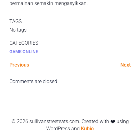
permainan semakin mengasyikkan.
TAGS
No tags
CATEGORIES
GAME ONLINE
Previous
Next
Comments are closed
© 2026 sullivanstreeteats.com. Created with ❤️ using
WordPress and
Kubio