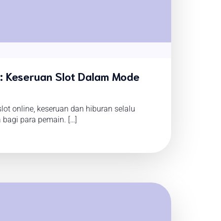
: Keseruan Slot Dalam Mode
ot online, keseruan dan hiburan selalu
 bagi para pemain. […]