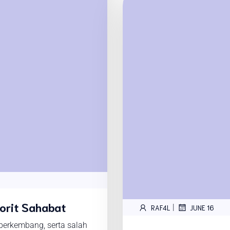
orit Sahabat
|
RAF4L
JUNE 16
 berkembang, serta salah