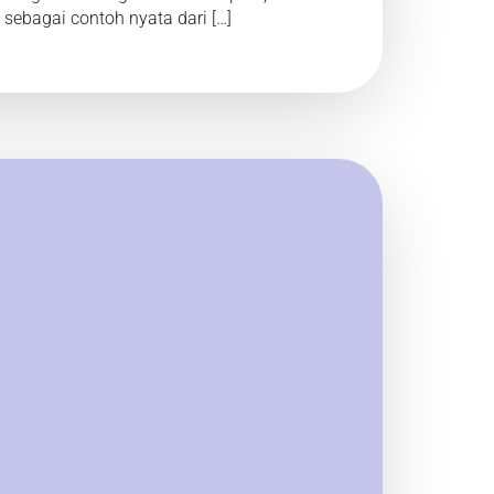
sebagai contoh nyata dari […]