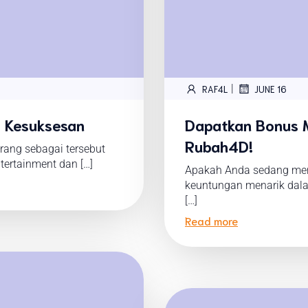
|
RAF4L
JUNE 16
i Kesuksesan
Dapatkan Bonus M
Rubah4D!
rang sebagai tersebut
tertainment dan […]
Apakah Anda sedang men
keuntungan menarik dala
[…]
Read more