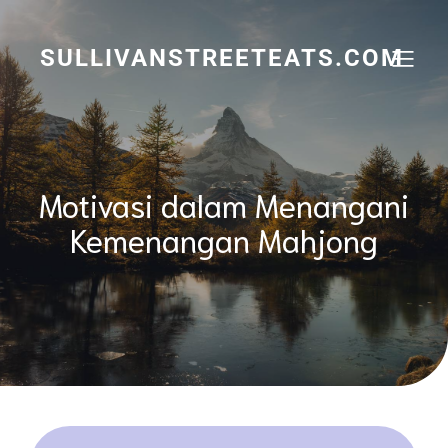
Skip
to
content
SULLIVANSTREETEATS.COM
Motivasi dalam Menangani
Kemenangan Mahjong