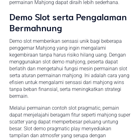
permainan Mahjong dapat diraih lebih sederhana.
Demo Slot serta Pengalaman
Bermahnung
Demo slot memberikan sensasi unik bagi beberapa
penggemar Mahjong yang ingin mengalami
kegembiraan tanpa harus risiko hilang uang. Dengan
menggunakan slot demo mahjong, peserta dapat
berlatih dan mengetahui fungsi mesin permainan slot
serta aturan permainan mahjong. Ini adalah cara yang
efisien untuk mengalami sensasi dari mahjong wins
tanpa beban finansial, serta meningkatkan strategi
bermain.
Melalui permainan contoh slot pragmatic, pemain
dapat menjelajahi beragam fitur seperti mahjong super
scatter yang dapat memperbesar peluang untung
besar. Slot demo pragmatic play menyediakan
tampilan dan atmosfer yang serupa dengan