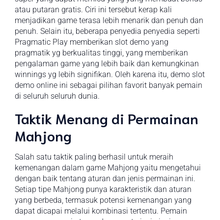
atau putaran gratis. Ciri ini tersebut kerap kali
menjadikan game terasa lebih menarik dan penuh dan
penuh. Selain itu, beberapa penyedia penyedia seperti
Pragmatic Play memberikan slot demo yang
pragmatik yg berkualitas tinggi, yang memberikan
pengalaman game yang lebih baik dan kemungkinan
winnings yg lebih signifikan. Oleh karena itu, demo slot
demo online ini sebagai pilihan favorit banyak pemain
di seluruh seluruh dunia.
Taktik Menang di Permainan
Mahjong
Salah satu taktik paling berhasil untuk meraih
kemenangan dalam game Mahjong yaitu mengetahui
dengan baik tentang aturan dan jenis permainan ini.
Setiap tipe Mahjong punya karakteristik dan aturan
yang berbeda, termasuk potensi kemenangan yang
dapat dicapai melalui kombinasi tertentu. Pemain