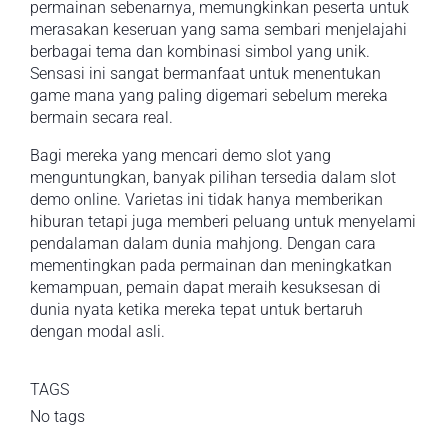
permainan sebenarnya, memungkinkan peserta untuk
merasakan keseruan yang sama sembari menjelajahi
berbagai tema dan kombinasi simbol yang unik.
Sensasi ini sangat bermanfaat untuk menentukan
game mana yang paling digemari sebelum mereka
bermain secara real.
Bagi mereka yang mencari demo slot yang
menguntungkan, banyak pilihan tersedia dalam slot
demo online. Varietas ini tidak hanya memberikan
hiburan tetapi juga memberi peluang untuk menyelami
pendalaman dalam dunia mahjong. Dengan cara
mementingkan pada permainan dan meningkatkan
kemampuan, pemain dapat meraih kesuksesan di
dunia nyata ketika mereka tepat untuk bertaruh
dengan modal asli.
TAGS
No tags