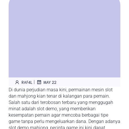
|
RAF4L
MAY 22
Di dunia perjudian masa kini, permainan mesin slot
dan mahjong kian tenar di kalangan para pemain.
Salah satu dari terobosan terbaru yang menggugah
minat adalah slot demo, yang memberikan
kesempatan pemain agar mencoba berbagai tipe
game tanpa perlu mengeluarkan dana. Dengan adanya
slot demo mahjong, pecinta game ini kini dapat