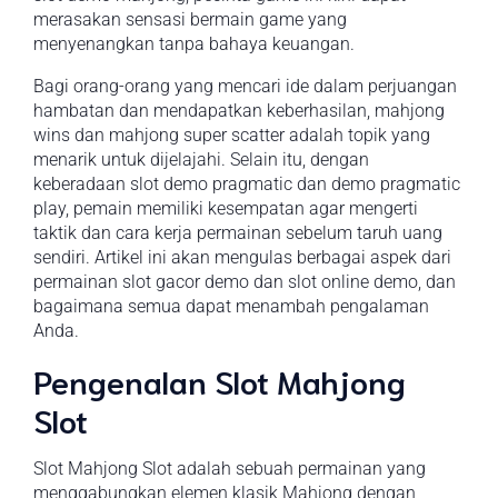
merasakan sensasi bermain game yang
menyenangkan tanpa bahaya keuangan.
Bagi orang-orang yang mencari ide dalam perjuangan
hambatan dan mendapatkan keberhasilan, mahjong
wins dan mahjong super scatter adalah topik yang
menarik untuk dijelajahi. Selain itu, dengan
keberadaan slot demo pragmatic dan demo pragmatic
play, pemain memiliki kesempatan agar mengerti
taktik dan cara kerja permainan sebelum taruh uang
sendiri. Artikel ini akan mengulas berbagai aspek dari
permainan slot gacor demo dan slot online demo, dan
bagaimana semua dapat menambah pengalaman
Anda.
Pengenalan Slot Mahjong
Slot
Slot Mahjong Slot adalah sebuah permainan yang
menggabungkan elemen klasik Mahjong dengan