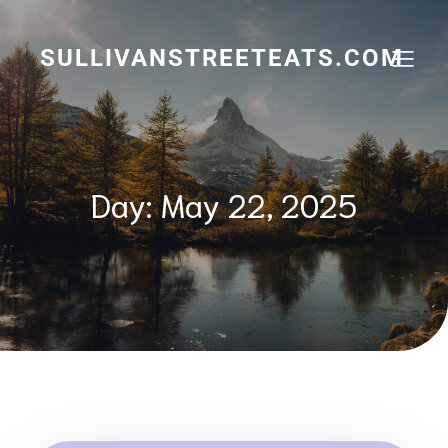
Skip
to
content
SULLIVANSTREETEATS.COM
Day:
May 22, 2025