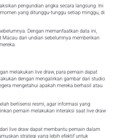
ksikan pengundian angka secara langsung. Ini
 momen yang ditunggu-tunggu setiap minggu, di
 sebelumnya. Dengan memanfaatkan data ini,
t Macau dari undian sebelumnya memberikan
mereka.
ngan melakukan live draw, para pemain dapat
dilakukan dengan mengalirkan gambar dari studio
segera mengetahui apakah mereka berhasil atau
lah berlisensi resmi, agar informasi yang
inkan pemain melakukan interaksi saat live draw
ul dari live draw dapat membantu pemain dalam
skan strategi yang lebih efektif untuk