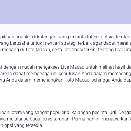
lihan populer di kalangan para pencinta lotere di Asia, teruta
g berusaha untuk mencari strategi terbaik agar dapat meraih 
nang di Toto Macau, serta informasi terkini tentang Live Dra
t dengan mudah mengakses Live Macau untuk melihat hasil dan
 karena dapat mempengaruhi keputusan Anda dalam memasang ta
luang Anda dalam memenangkan Toto Macau, sehingga Anda da
an lotere yang sangat populer di kalangan pecinta judi. Deng
nya melalui berbagai jenis taruhan. Permainan ini menawark
h opsi yang tersedia.