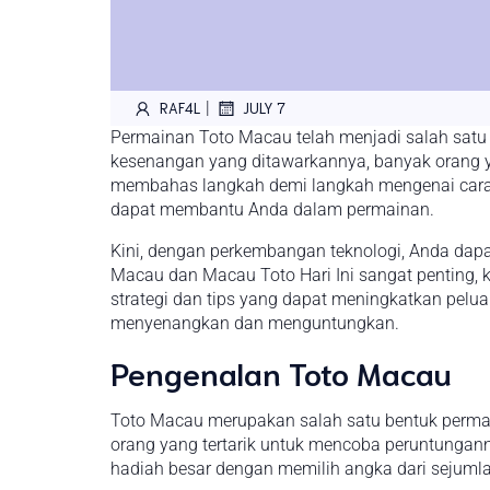
|
RAF4L
JULY 7
Permainan Toto Macau telah menjadi salah satu pi
kesenangan yang ditawarkannya, banyak orang yan
membahas langkah demi langkah mengenai cara me
dapat membantu Anda dalam permainan.
Kini, dengan perkembangan teknologi, Anda dapa
Macau dan Macau Toto Hari Ini sangat penting,
strategi dan tips yang dapat meningkatkan pe
menyenangkan dan menguntungkan.
Pengenalan Toto Macau
Toto Macau merupakan salah satu bentuk permain
orang yang tertarik untuk mencoba peruntungan
hadiah besar dengan memilih angka dari sejumla