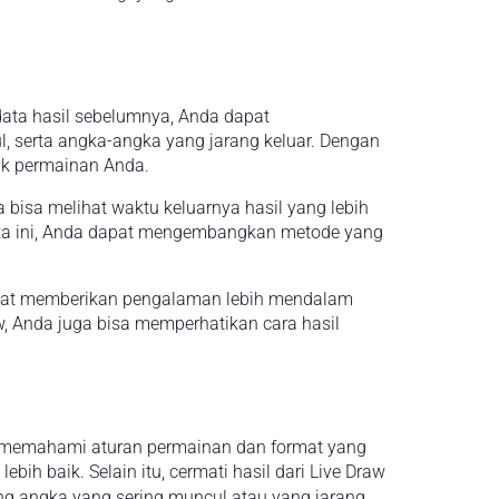
ata hasil sebelumnya, Anda dapat
, serta angka-angka yang jarang keluar. Dengan
uk permainan Anda.
a bisa melihat waktu keluarnya hasil yang lebih
data ini, Anda dapat mengembangkan metode yang
apat memberikan pengalaman lebih mendalam
, Anda juga bisa memperhatikan cara hasil
ah memahami aturan permainan dan format yang
ih baik. Selain itu, cermati hasil dari Live Draw
g angka yang sering muncul atau yang jarang