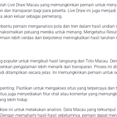
dalah Live Draw Macau yang memungkinkan pemain untuk menya
dan transparan bagi para peserta. Live Draw ini juga menjadi
ka akan keluar sebagai pemenang.
embantu pemain menganalisis pola dan tren dalam hasil undian
aksimalkan peluang mereka untuk menang. Mengetahui Resul
rmain lebih cerdas dan berpotensi meningkatkan hasil taruhan 
g populer untuk mengikuti hasil langsung dari Toto Macau. De
berikan pengalaman lebih menarik dan transparan. Proses ini 
ndi ditampilkan secara jelas. Ini memungkinkan pemain untuk 
penting. Pastikan untuk mengakses situs yang terpercaya dan te
 situs juga menyediakan fitur chat atau komentar yang memungk
ng lebih hidup.
ive draw ini untuk melakukan analisis. Data Macau yang terkump
engan memahami hasil-hasil sebelumnya, pemain dapat merumu