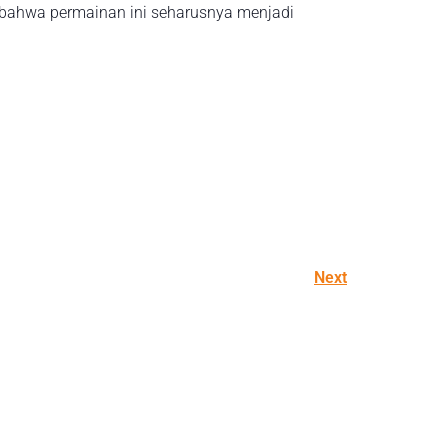
 bahwa permainan ini seharusnya menjadi
Next