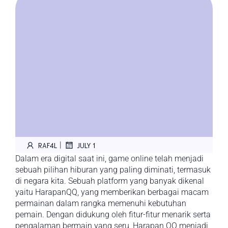
|
RAF4L
JULY 1
Dalam era digital saat ini, game online telah menjadi
sebuah pilihan hiburan yang paling diminati, termasuk
di negara kita. Sebuah platform yang banyak dikenal
yaitu HarapanQQ, yang memberikan berbagai macam
permainan dalam rangka memenuhi kebutuhan
pemain. Dengan didukung oleh fitur-fitur menarik serta
pengalaman bermain yang seru, Harapan QQ menjadi