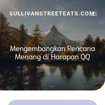
Skip
to
content
SULLIVANSTREETEATS.COM
Mengembangkan Rencana
Menang di Harapan QQ