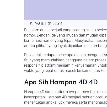
|
RAF4L
JULY 6
Di dalam dunia berjudi yang sedang selalu ber
nomor. Dengan ide yang mudah dan mudah dip
kombinasi nomor yang tepat. Masyarakat nasion
antara pilihan yang layak dijadikan dipertimban
Di saat ini, terdapat beberapa alasan mengapa 
fitur yang memudahkan pengguna dalam proses
responsif, platform menjamin kenyamanan untuk s
waktu yang tepat untuk masuk ke komunitas Har
Apa Sih Harapan 4D 4D
Harapan 4D satu platform tempat memberikan se
kesempatan, Harapan 4D menjadi sebuah opsi un
menentukan angka luck mereka serta mengharap