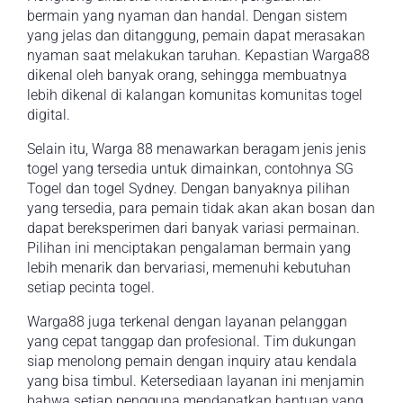
bermain yang nyaman dan handal. Dengan sistem
yang jelas dan ditanggung, pemain dapat merasakan
nyaman saat melakukan taruhan. Kepastian Warga88
dikenal oleh banyak orang, sehingga membuatnya
lebih dikenal di kalangan komunitas komunitas togel
digital.
Selain itu, Warga 88 menawarkan beragam jenis jenis
togel yang tersedia untuk dimainkan, contohnya SG
Togel dan togel Sydney. Dengan banyaknya pilihan
yang tersedia, para pemain tidak akan akan bosan dan
dapat bereksperimen dari banyak variasi permainan.
Pilihan ini menciptakan pengalaman bermain yang
lebih menarik dan bervariasi, memenuhi kebutuhan
setiap pecinta togel.
Warga88 juga terkenal dengan layanan pelanggan
yang cepat tanggap dan profesional. Tim dukungan
siap menolong pemain dengan inquiry atau kendala
yang bisa timbul. Ketersediaan layanan ini menjamin
bahwa setiap pengguna mendapatkan bantuan yang