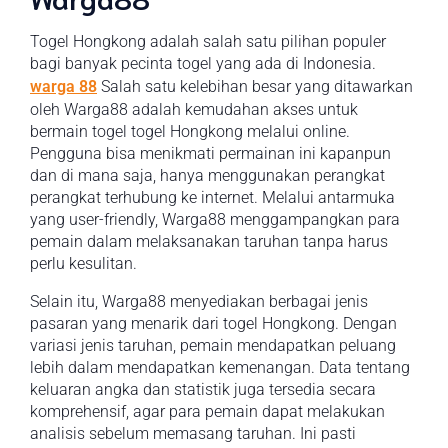
Togel Hongkong adalah salah satu pilihan populer
bagi banyak pecinta togel yang ada di Indonesia.
warga 88
Salah satu kelebihan besar yang ditawarkan
oleh Warga88 adalah kemudahan akses untuk
bermain togel togel Hongkong melalui online.
Pengguna bisa menikmati permainan ini kapanpun
dan di mana saja, hanya menggunakan perangkat
perangkat terhubung ke internet. Melalui antarmuka
yang user-friendly, Warga88 menggampangkan para
pemain dalam melaksanakan taruhan tanpa harus
perlu kesulitan.
Selain itu, Warga88 menyediakan berbagai jenis
pasaran yang menarik dari togel Hongkong. Dengan
variasi jenis taruhan, pemain mendapatkan peluang
lebih dalam mendapatkan kemenangan. Data tentang
keluaran angka dan statistik juga tersedia secara
komprehensif, agar para pemain dapat melakukan
analisis sebelum memasang taruhan. Ini pasti