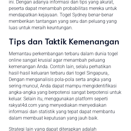
ini. Dengan adanya informasi dan tips yang akurat,
peserta dapat menambah probabilitas mereka untuk
mendapatkan kejayaan. Togel Sydney benar-benar
memberikan tantangan yang seru dan peluang yang
luas untuk meraih keuntungan.
Tips dan Taktik Kemenangan
Memantau perkembangan terbaru dalam dunia togel
online sangat krusial agar menambah peluang
kemenangan Anda. Contoh lain, selalu perhatikan
hasil-hasil keluaran terbaru dari togel Singapura,.
Dengan menganalisis pola-pola serta angka yang
sering muncul, Anda dapat mampu mengidentifikasi
angka-angka yang berpotensi sangat berpotensi untuk
keluar. Selain itu, menggunakan platform seperti
rakyat4d.com yang menyediakan menyediakan
informasi dan statistik yang tepat dapat membantu
dalam membuat keputusan yang jauh baik.
Strategi lain yang dapat diterapkan adalah