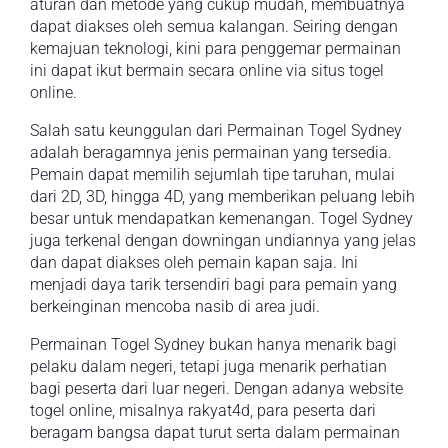
aturan dan metode yang cukup mudah, membuatnya
dapat diakses oleh semua kalangan. Seiring dengan
kemajuan teknologi, kini para penggemar permainan
ini dapat ikut bermain secara online via situs togel
online.
Salah satu keunggulan dari Permainan Togel Sydney
adalah beragamnya jenis permainan yang tersedia.
Pemain dapat memilih sejumlah tipe taruhan, mulai
dari 2D, 3D, hingga 4D, yang memberikan peluang lebih
besar untuk mendapatkan kemenangan. Togel Sydney
juga terkenal dengan downingan undiannya yang jelas
dan dapat diakses oleh pemain kapan saja. Ini
menjadi daya tarik tersendiri bagi para pemain yang
berkeinginan mencoba nasib di area judi.
Permainan Togel Sydney bukan hanya menarik bagi
pelaku dalam negeri, tetapi juga menarik perhatian
bagi peserta dari luar negeri. Dengan adanya website
togel online, misalnya rakyat4d, para peserta dari
beragam bangsa dapat turut serta dalam permainan