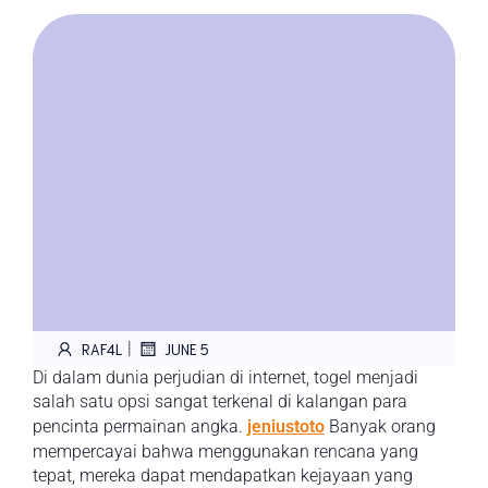
|
RAF4L
JUNE 5
Di dalam dunia perjudian di internet, togel menjadi
salah satu opsi sangat terkenal di kalangan para
pencinta permainan angka.
jeniustoto
Banyak orang
mempercayai bahwa menggunakan rencana yang
tepat, mereka dapat mendapatkan kejayaan yang