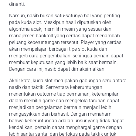
dinanti.
Namun, nasib bukan satu-satunya hal yang penting
pada kuda slot. Meskipun hasil diputuskan oleh
algoritma acak, memilih mesin yang sesuai dan
manajemen bankroll yang cerdas dapat menambah
peluang keberuntungan tersebut. Player yang cerdas
akan mempelajari berbagai tipe slot kuda dan
mengerti cara pengembalian, sehingga pemain dapat
membuat keputusan yang lebih baik saat bermain.
Dengan cara ini, nasib dapat dimaksimalkan.
Akhir kata, kuda slot merupakan gabungan seru antara
nasib dan taktik. Sementara keberuntungan
menentukan outcome tiap permainan, keterampilan
dalam memilih game dan mengelola taruhan dapat
menjadikan pengalaman bermain menjadi lebih
mengasyikkan dan berhasil. Dengan memahami
bahwa keberuntungan adalah unsur yang tidak dapat
kendalikan, pemain dapat menghargai game dengan
lebih santai santai dan berfokus pada taktik untuk