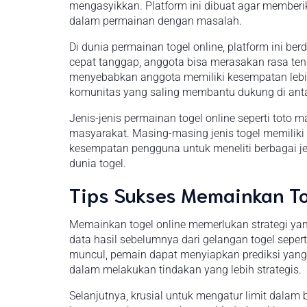
mengasyikkan. Platform ini dibuat agar member
dalam permainan dengan masalah.
Di dunia permainan togel online, platform ini b
cepat tanggap, anggota bisa merasakan rasa ten
menyebabkan anggota memiliki kesempatan lebi
komunitas yang saling membantu dukung di ant
Jenis-jenis permainan togel online seperti toto 
masyarakat. Masing-masing jenis togel memiliki 
kesempatan pengguna untuk meneliti berbagai je
dunia togel.
Tips Sukses Memainkan Tog
Memainkan togel online memerlukan strategi ya
data hasil sebelumnya dari gelangan togel sepe
muncul, pemain dapat menyiapkan prediksi yang 
dalam melakukan tindakan yang lebih strategis.
Selanjutnya, krusial untuk mengatur limit dalam 