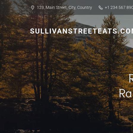
Skip
123, Main Street, City, Country
+1 234 567 89
to
content
SULLIVANSTREETEATS.C
Ra