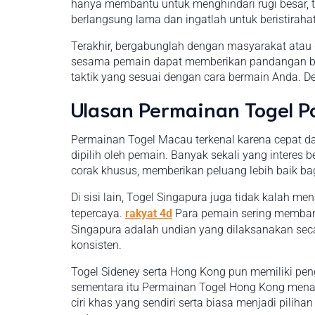
hanya membantu untuk menghindari rugi besar, 
berlangsung lama dan ingatlah untuk beristirahat
Terakhir, bergabunglah dengan masyarakat atau g
sesama pemain dapat memberikan pandangan ba
taktik yang sesuai dengan cara bermain Anda. D
Ulasan Permainan Togel Po
Permainan Togel Macau terkenal karena cepat 
dipilih oleh pemain. Banyak sekali yang interes
corak khusus, memberikan peluang lebih baik b
Di sisi lain, Togel Singapura juga tidak kalah m
tepercaya.
rakyat 4d
Para pemain sering memband
Singapura adalah undian yang dilaksanakan se
konsisten.
Togel Sideney serta Hong Kong pun memiliki peng
sementara itu Permainan Togel Hong Kong menawa
ciri khas yang sendiri serta biasa menjadi pil