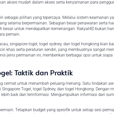
ikan akses mudah dalam akses serta kenyamanan para penggunan
erdiri sebagai pilihan yang tepercaya. Melalui sistem keamanan
ang selama berpermainan. Sebagian besar penawaran serta hadi
h besar untuk mendapatkan kemenangan. Rakyat4D bukan hany
ara pemain.
macau, singapore togel, togel sydney, dan togel hongkong kian 
ciri khas serta peraturan sendiri, yang membuatnya sangat men
nis-jenis permainan ini, memberikan berbagai opsi untuk siap
el: Taktik dan Praktik
ng cermat untuk menambah peluang menang. Satu tindakan awa
rti Singapore Togel, togel Sydney, dan togel Hongkong. Dengan
lebih baik dan terinformasi. Mengumpulkan informasi dari sum
bermain. Tetapkan budget yang spesifik untuk setiap sesi permai