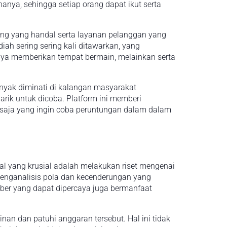
ya, sehingga setiap orang dapat ikut serta
 yang yang handal serta layanan pelanggan yang
ah sering sering kali ditawarkan, yang
a memberikan tempat bermain, melainkan serta
banyak diminati di kalangan masyarakat
arik untuk dicoba. Platform ini memberi
a saja yang ingin coba peruntungan dalam dalam
l yang krusial adalah melakukan riset mengenai
 menganalisis pola dan kecenderungan yang
ber yang dapat dipercaya juga bermanfaat
nan dan patuhi anggaran tersebut. Hal ini tidak