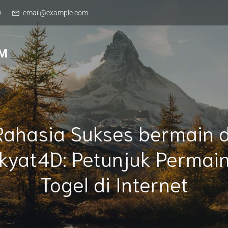
0
email@example.com
OM
Rahasia Sukses bermain d
kyat4D: Petunjuk Permai
Togel di Internet