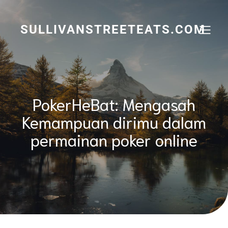
Skip
to
content
SULLIVANSTREETEATS.COM
PokerHeBat: Mengasah
Kemampuan dirimu dalam
permainan poker online