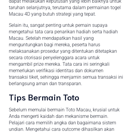
dapat melakukan keputusan yang lebih baiknya untuk
taruhan selanjutnya, terutama dalam permainan togel
Macau 4D yang butuh strategi yang tepat.
Selain itu, sangat penting untuk pemain supaya
mengetahui tata cara penarikan hadiah serta hadiah
Macau. Setelah mendapatkan hasil yang
menguntungkan bagi mereka, peserta harus
melaksanakan prosedur yang ditentukan ditetapkan
secara otorisasi penyelenggara acara untuk
mengambil prize mereka. Tata cara ini seringkali
memerlukan verifikasi identitas dan dokumen
transaksi tiket, sehingga menjamin semua transaksi ini
berlangsung aman dan transparan.
Tips Bermain Toto
Sebelum memulai bermain Toto Macau, krusial untuk
Anda mengerti kaidah dan mekanisme bermain.
Pelajari cara memilih angka dan bagaimana sistem
undian. Mengetahui cara outcome dihasilkan akan