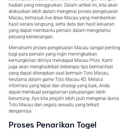
hadiah yang menggiurkan. Dalam artikel ini, kita akan
diskusikan lebih dalam mengenai proses pengeluaran
Macau, termasuk live draw Macau yang memberikan
hasil secara langsung, serta data dan hasil keluaran
yang dapat membantu pemain dalam mengetahui
peluang kemenangan.
Memahami proses pengeluaran Macau sangat penting
bagi para pemain yang ingin meningkatkan
kemungkinan dirinya mendapat Macau Prize. Kami
juga akan menghadirkan beberapa tips bermanfaat
yang dapat diterapkan saat bermain Toto Macau,
terutama dalam game Toto Macau 4D. Melalui
informasi yang tepat dan strategi yang baik, Anda
dapat membuat pengalaman petualangan lebih
beruntung. Ayo kita jelajahi lebih jauh mengenai dunia
Toto Macau dan segala sesuatu yang terkait
dengannya.
Proses Penarikan Togel