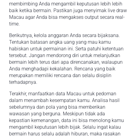
membimbing Anda mengambil keputusan lebih lebih
baik ketika bermain. Pastikan juga menyimak live draw
Macau agar Anda bisa mengakses output secara real-
time.
Berikutnya, kelola anggaran Anda secara bijaksana.
Tentukan batasan angka uang yang mau kamu
habiskan untuk permainan ini. Serta patuhi ketentuan
tersebut. Jangan mendorong diri untuk melanjutkan
bermain lebih terus dari apa direncanakan, walaupun
Anda menghadapi kekalahan. Rencana yang baik
merupakan memiliki rencana dan selalu disiplin
terhadapnya.
Terakhir, manfaatkan data Macau untuk pedoman
dalam menambah kesempatan kamu. Analisa hasil
sebelumnya dan pola yang bisa memberikan
wawasan yang berguna. Meskipun tidak ada
kepastian kemenangan, data ini bisa menolong kamu
mengambil keputusan lebih bijak. Selalu ingat kalau
bermain harus selalu adalah hiburan, maka rasakan