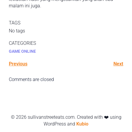
malam ini juga.
TAGS
No tags
CATEGORIES
GAME ONLINE
Previous
Next
Comments are closed
© 2026 sullivanstreeteats.com. Created with ❤️ using
WordPress and
Kubio