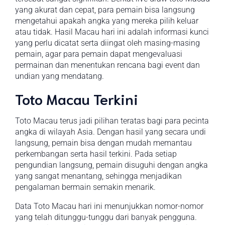
yang akurat dan cepat, para pemain bisa langsung
mengetahui apakah angka yang mereka pilih keluar
atau tidak. Hasil Macau hari ini adalah informasi kunci
yang perlu dicatat serta diingat oleh masing-masing
pemain, agar para pemain dapat mengevaluasi
permainan dan menentukan rencana bagi event dan
undian yang mendatang.
Toto Macau Terkini
Toto Macau terus jadi pilihan teratas bagi para pecinta
angka di wilayah Asia. Dengan hasil yang secara undi
langsung, pemain bisa dengan mudah memantau
perkembangan serta hasil terkini. Pada setiap
pengundian langsung, pemain disuguhi dengan angka
yang sangat menantang, sehingga menjadikan
pengalaman bermain semakin menarik.
Data Toto Macau hari ini menunjukkan nomor-nomor
yang telah ditunggu-tunggu dari banyak pengguna.