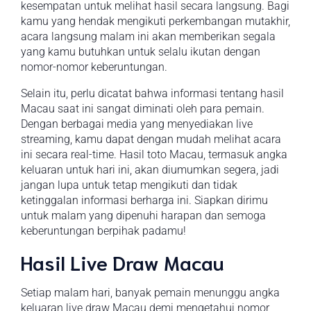
kesempatan untuk melihat hasil secara langsung. Bagi
kamu yang hendak mengikuti perkembangan mutakhir,
acara langsung malam ini akan memberikan segala
yang kamu butuhkan untuk selalu ikutan dengan
nomor-nomor keberuntungan.
Selain itu, perlu dicatat bahwa informasi tentang hasil
Macau saat ini sangat diminati oleh para pemain.
Dengan berbagai media yang menyediakan live
streaming, kamu dapat dengan mudah melihat acara
ini secara real-time. Hasil toto Macau, termasuk angka
keluaran untuk hari ini, akan diumumkan segera, jadi
jangan lupa untuk tetap mengikuti dan tidak
ketinggalan informasi berharga ini. Siapkan dirimu
untuk malam yang dipenuhi harapan dan semoga
keberuntungan berpihak padamu!
Hasil Live Draw Macau
Setiap malam hari, banyak pemain menunggu angka
keluaran live draw Macau demi mengetahui nomor