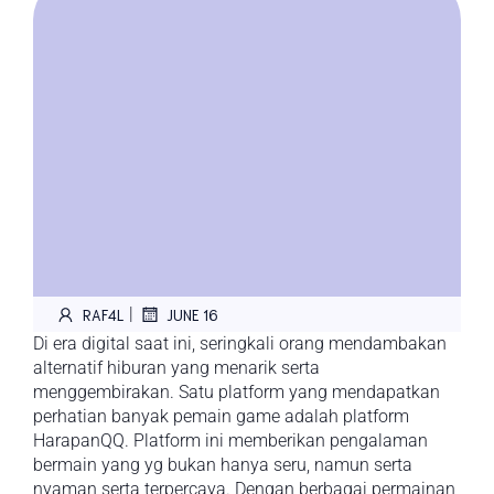
|
RAF4L
JUNE 16
Di era digital saat ini, seringkali orang mendambakan
alternatif hiburan yang menarik serta
menggembirakan. Satu platform yang mendapatkan
perhatian banyak pemain game adalah platform
HarapanQQ. Platform ini memberikan pengalaman
bermain yang yg bukan hanya seru, namun serta
nyaman serta terpercaya. Dengan berbagai permainan