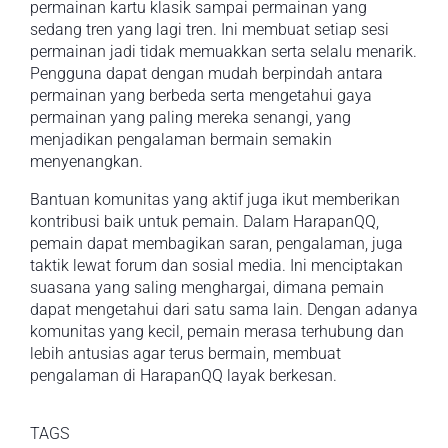
permainan kartu klasik sampai permainan yang
sedang tren yang lagi tren. Ini membuat setiap sesi
permainan jadi tidak memuakkan serta selalu menarik.
Pengguna dapat dengan mudah berpindah antara
permainan yang berbeda serta mengetahui gaya
permainan yang paling mereka senangi, yang
menjadikan pengalaman bermain semakin
menyenangkan.
Bantuan komunitas yang aktif juga ikut memberikan
kontribusi baik untuk pemain. Dalam HarapanQQ,
pemain dapat membagikan saran, pengalaman, juga
taktik lewat forum dan sosial media. Ini menciptakan
suasana yang saling menghargai, dimana pemain
dapat mengetahui dari satu sama lain. Dengan adanya
komunitas yang kecil, pemain merasa terhubung dan
lebih antusias agar terus bermain, membuat
pengalaman di HarapanQQ layak berkesan.
TAGS