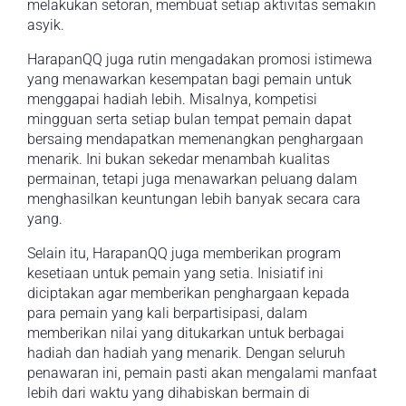
melakukan setoran, membuat setiap aktivitas semakin
asyik.
HarapanQQ juga rutin mengadakan promosi istimewa
yang menawarkan kesempatan bagi pemain untuk
menggapai hadiah lebih. Misalnya, kompetisi
mingguan serta setiap bulan tempat pemain dapat
bersaing mendapatkan memenangkan penghargaan
menarik. Ini bukan sekedar menambah kualitas
permainan, tetapi juga menawarkan peluang dalam
menghasilkan keuntungan lebih banyak secara cara
yang.
Selain itu, HarapanQQ juga memberikan program
kesetiaan untuk pemain yang setia. Inisiatif ini
diciptakan agar memberikan penghargaan kepada
para pemain yang kali berpartisipasi, dalam
memberikan nilai yang ditukarkan untuk berbagai
hadiah dan hadiah yang menarik. Dengan seluruh
penawaran ini, pemain pasti akan mengalami manfaat
lebih dari waktu yang dihabiskan bermain di