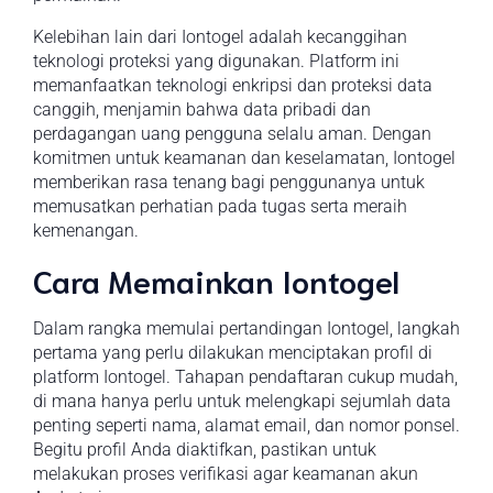
Kelebihan lain dari Iontogel adalah kecanggihan
teknologi proteksi yang digunakan. Platform ini
memanfaatkan teknologi enkripsi dan proteksi data
canggih, menjamin bahwa data pribadi dan
perdagangan uang pengguna selalu aman. Dengan
komitmen untuk keamanan dan keselamatan, Iontogel
memberikan rasa tenang bagi penggunanya untuk
memusatkan perhatian pada tugas serta meraih
kemenangan.
Cara Memainkan Iontogel
Dalam rangka memulai pertandingan Iontogel, langkah
pertama yang perlu dilakukan menciptakan profil di
platform Iontogel. Tahapan pendaftaran cukup mudah,
di mana hanya perlu untuk melengkapi sejumlah data
penting seperti nama, alamat email, dan nomor ponsel.
Begitu profil Anda diaktifkan, pastikan untuk
melakukan proses verifikasi agar keamanan akun