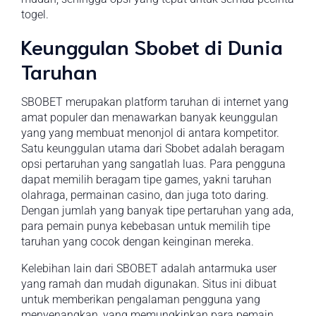
togel.
Keunggulan Sbobet di Dunia
Taruhan
SBOBET merupakan platform taruhan di internet yang
amat populer dan menawarkan banyak keunggulan
yang yang membuat menonjol di antara kompetitor.
Satu keunggulan utama dari Sbobet adalah beragam
opsi pertaruhan yang sangatlah luas. Para pengguna
dapat memilih beragam tipe games, yakni taruhan
olahraga, permainan casino, dan juga toto daring.
Dengan jumlah yang banyak tipe pertaruhan yang ada,
para pemain punya kebebasan untuk memilih tipe
taruhan yang cocok dengan keinginan mereka.
Kelebihan lain dari SBOBET adalah antarmuka user
yang ramah dan mudah digunakan. Situs ini dibuat
untuk memberikan pengalaman pengguna yang
menyenangkan, yang memungkinkan para pemain