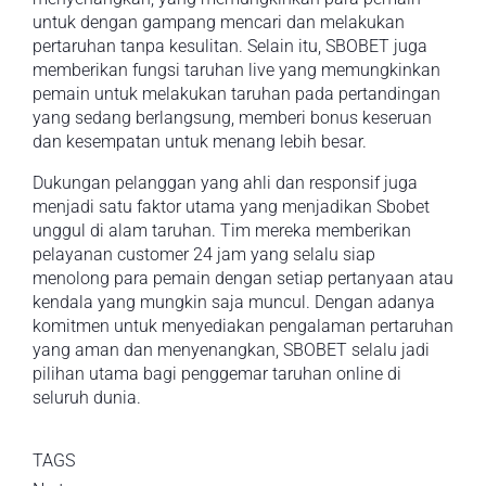
untuk dengan gampang mencari dan melakukan
pertaruhan tanpa kesulitan. Selain itu, SBOBET juga
memberikan fungsi taruhan live yang memungkinkan
pemain untuk melakukan taruhan pada pertandingan
yang sedang berlangsung, memberi bonus keseruan
dan kesempatan untuk menang lebih besar.
Dukungan pelanggan yang ahli dan responsif juga
menjadi satu faktor utama yang menjadikan Sbobet
unggul di alam taruhan. Tim mereka memberikan
pelayanan customer 24 jam yang selalu siap
menolong para pemain dengan setiap pertanyaan atau
kendala yang mungkin saja muncul. Dengan adanya
komitmen untuk menyediakan pengalaman pertaruhan
yang aman dan menyenangkan, SBOBET selalu jadi
pilihan utama bagi penggemar taruhan online di
seluruh dunia.
TAGS