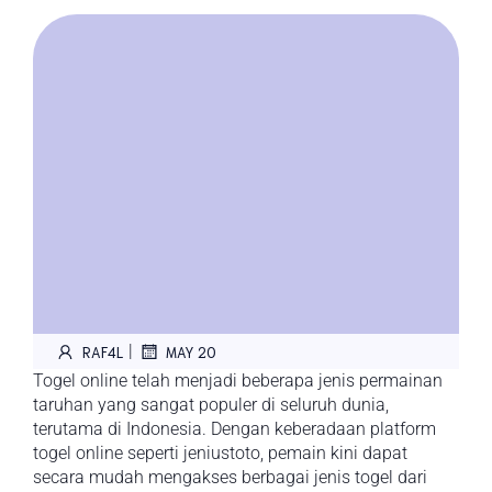
|
RAF4L
MAY 20
Togel online telah menjadi beberapa jenis permainan
taruhan yang sangat populer di seluruh dunia,
terutama di Indonesia. Dengan keberadaan platform
togel online seperti jeniustoto, pemain kini dapat
secara mudah mengakses berbagai jenis togel dari