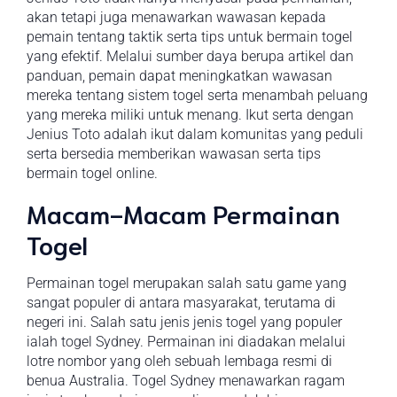
akan tetapi juga menawarkan wawasan kepada
pemain tentang taktik serta tips untuk bermain togel
yang efektif. Melalui sumber daya berupa artikel dan
panduan, pemain dapat meningkatkan wawasan
mereka tentang sistem togel serta menambah peluang
yang mereka miliki untuk menang. Ikut serta dengan
Jenius Toto adalah ikut dalam komunitas yang peduli
serta bersedia memberikan wawasan serta tips
bermain togel online.
Macam-Macam Permainan
Togel
Permainan togel merupakan salah satu game yang
sangat populer di antara masyarakat, terutama di
negeri ini. Salah satu jenis jenis togel yang populer
ialah togel Sydney. Permainan ini diadakan melalui
lotre nombor yang oleh sebuah lembaga resmi di
benua Australia. Togel Sydney menawarkan ragam