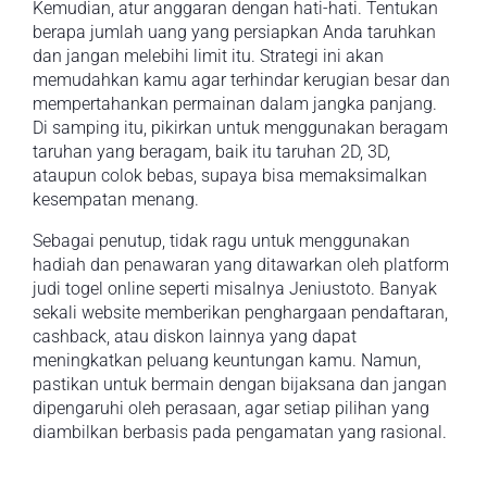
Kemudian, atur anggaran dengan hati-hati. Tentukan
berapa jumlah uang yang persiapkan Anda taruhkan
dan jangan melebihi limit itu. Strategi ini akan
memudahkan kamu agar terhindar kerugian besar dan
mempertahankan permainan dalam jangka panjang.
Di samping itu, pikirkan untuk menggunakan beragam
taruhan yang beragam, baik itu taruhan 2D, 3D,
ataupun colok bebas, supaya bisa memaksimalkan
kesempatan menang.
Sebagai penutup, tidak ragu untuk menggunakan
hadiah dan penawaran yang ditawarkan oleh platform
judi togel online seperti misalnya Jeniustoto. Banyak
sekali website memberikan penghargaan pendaftaran,
cashback, atau diskon lainnya yang dapat
meningkatkan peluang keuntungan kamu. Namun,
pastikan untuk bermain dengan bijaksana dan jangan
dipengaruhi oleh perasaan, agar setiap pilihan yang
diambilkan berbasis pada pengamatan yang rasional.