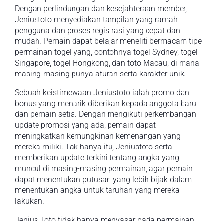
Dengan perlindungan dan kesejahteraan member,
Jeniustoto menyediakan tampilan yang ramah
pengguna dan proses registrasi yang cepat dan
mudah. Pemain dapat belajar meneliti bermacam tipe
permainan togel yang, contohnya togel Sydney, togel
Singapore, togel Hongkong, dan toto Macau, di mana
masing-masing punya aturan serta karakter unik.
Sebuah keistimewaan Jeniustoto ialah promo dan
bonus yang menarik diberikan kepada anggota baru
dan pemain setia. Dengan mengikuti perkembangan
update promosi yang ada, pemain dapat
meningkatkan kemungkinan kemenangan yang
mereka miliki. Tak hanya itu, Jeniustoto serta
memberikan update terkini tentang angka yang
muncul di masing-masing permainan, agar pemain
dapat menentukan putusan yang lebih bijak dalam
menentukan angka untuk taruhan yang mereka
lakukan.
Jenius Toto tidak hanya menyasar pada permainan,