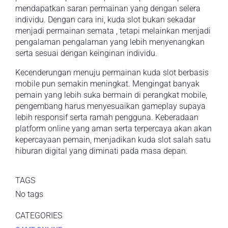
mendapatkan saran permainan yang dengan selera
individu. Dengan cara ini, kuda slot bukan sekadar
menjadi permainan semata , tetapi melainkan menjadi
pengalaman pengalaman yang lebih menyenangkan
serta sesuai dengan keinginan individu.
Kecenderungan menuju permainan kuda slot berbasis
mobile pun semakin meningkat. Mengingat banyak
pemain yang lebih suka bermain di perangkat mobile,
pengembang harus menyesuaikan gameplay supaya
lebih responsif serta ramah pengguna. Keberadaan
platform online yang aman serta terpercaya akan akan
kepercayaan pemain, menjadikan kuda slot salah satu
hiburan digital yang diminati pada masa depan.
TAGS
No tags
CATEGORIES