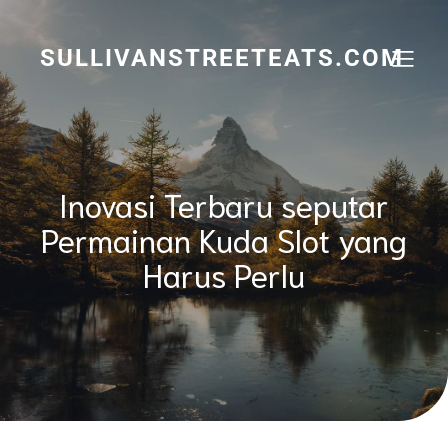
Skip
to
content
SULLIVANSTREETEATS.COM
Inovasi Terbaru seputar
Permainan Kuda Slot yang
Harus Perlu