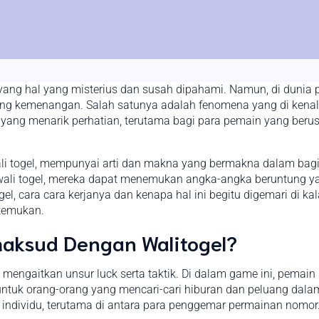
 yang hal yang misterius dan susah dipahami. Namun, di dunia
g kemenangan. Salah satunya adalah fenomena yang di kenali
ik yang menarik perhatian, terutama bagi para pemain yang beru
 wali togel, mempunyai arti dan makna yang bermakna dalam ba
ali togel, mereka dapat menemukan angka-angka beruntung ya
 cara cara kerjanya dan kenapa hal ini begitu digemari di kala
 temukan.
aksud Dengan Walitogel?
engaitkan unsur luck serta taktik. Di dalam game ini, pemai
f untuk orang-orang yang mencari-cari hiburan dan peluang dal
individu, terutama di antara para penggemar permainan nomor