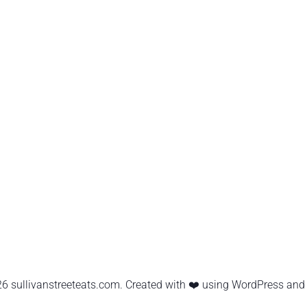
6 sullivanstreeteats.com. Created with ❤️ using WordPress an