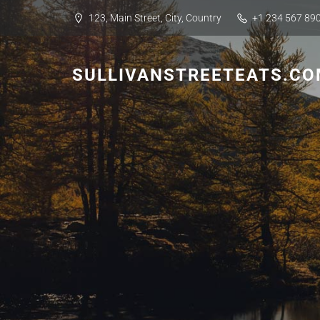
Skip
123, Main Street, City, Country
+1 234 567 89
to
content
SULLIVANSTREETEATS.C