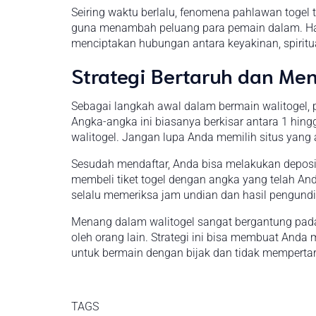
Seiring waktu berlalu, fenomena pahlawan togel
guna menambah peluang para pemain dalam. Hal 
menciptakan hubungan antara keyakinan, spiritua
Strategi Bertaruh dan Me
Sebagai langkah awal dalam bermain walitogel,
Angka-angka ini biasanya berkisar antara 1 hin
walitogel. Jangan lupa Anda memilih situs yang
Sesudah mendaftar, Anda bisa melakukan deposi
membeli tiket togel dengan angka yang telah And
selalu memeriksa jam undian dan hasil pengundia
Menang dalam walitogel sangat bergantung pada
oleh orang lain. Strategi ini bisa membuat Anda 
untuk bermain dengan bijak dan tidak mempert
TAGS