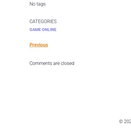
No tags
CATEGORIES
GAME ONLINE
Previous
Comments are closed
© 202