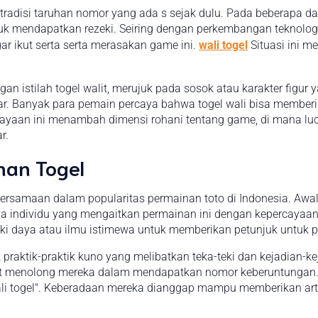
i tradisi taruhan nomor yang ada s sejak dulu. Pada beberapa da
mendapatkan rezeki. Seiring dengan perkembangan teknologi, w
r ikut serta serta merasakan game ini.
wali togel
Situasi ini me
ngan istilah togel walit, merujuk pada sosok atau karakter fig
ar. Banyak para pemain percaya bahwa togel wali bisa memb
ayaan ini menambah dimensi rohani tentang game, di mana luc
r.
nan Togel
rsamaan dalam popularitas permainan toto di Indonesia. Awalny
 individu yang mengaitkan permainan ini dengan kepercayaan dan
ki daya atau ilmu istimewa untuk memberikan petunjuk untuk p
ik praktik-praktik kuno yang melibatkan teka-teki dan kejadian-k
pat menolong mereka dalam mendapatkan nomor keberuntungan. 
"wali togel". Keberadaan mereka dianggap mampu memberikan ar