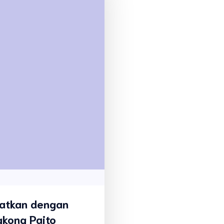
atkan dengan
gkong Paito