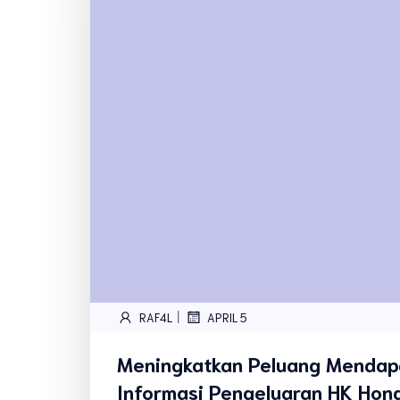
|
RAF4L
APRIL 5
Meningkatkan Peluang Mendap
Informasi Pengeluaran HK Hon