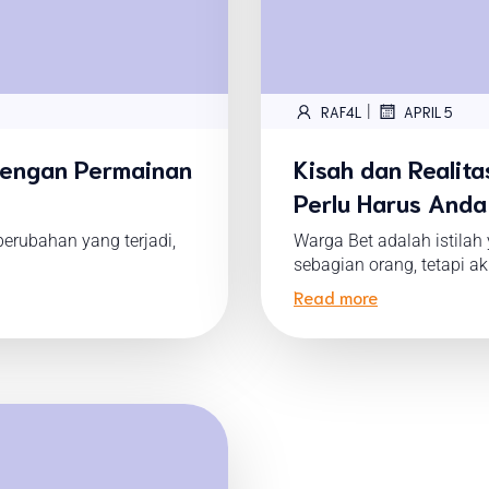
|
RAF4L
APRIL 5
 dengan Permainan
Kisah dan Realit
Perlu Harus Anda
perubahan yang terjadi,
Warga Bet adalah istilah
sebagian orang, tetapi akh
Read more