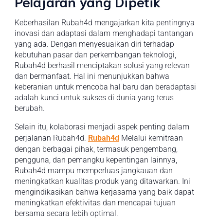
Pelajaran yang Dipetik
Keberhasilan Rubah4d mengajarkan kita pentingnya
inovasi dan adaptasi dalam menghadapi tantangan
yang ada. Dengan menyesuaikan diri terhadap
kebutuhan pasar dan perkembangan teknologi,
Rubah4d berhasil menciptakan solusi yang relevan
dan bermanfaat. Hal ini menunjukkan bahwa
keberanian untuk mencoba hal baru dan beradaptasi
adalah kunci untuk sukses di dunia yang terus
berubah.
Selain itu, kolaborasi menjadi aspek penting dalam
perjalanan Rubah4d.
Rubah4d
Melalui kemitraan
dengan berbagai pihak, termasuk pengembang,
pengguna, dan pemangku kepentingan lainnya,
Rubah4d mampu memperluas jangkauan dan
meningkatkan kualitas produk yang ditawarkan. Ini
mengindikasikan bahwa kerjasama yang baik dapat
meningkatkan efektivitas dan mencapai tujuan
bersama secara lebih optimal.