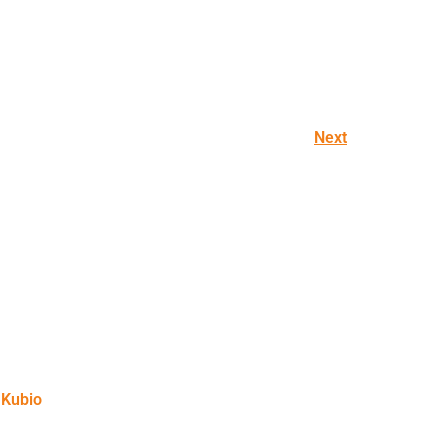
Next
d
Kubio