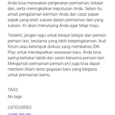
Anda bisa merasakan pergerakan permainan, belajar
dari, serta meningkatkan keputusan Anda. Selain itu,
amati pengalaman bermain Anda dan catat aspek-
aspek yang telah sukses dalam permainan dan yang
sukses. Ini akan menunjang Anda agar tetap maju.
Terakhir, jangan ragu untuk belajar belajar dari pemain
pemain lain, terutama yang lebih berpengalaman. Ikuti
forum atau kelompok diskusi yang membahas IDN
Play untuk mendapatkan wawasan baru. Anda bisa
saling bertukar taktik dan saran bersama pemain lain.
Mengamati permainan pemain pro juga bisa dapat
memberi ilham serta gagasan baru yang berguna
untuk permainan kamu.
TAGS
No tags
CATEGORIES
GAME ONLINE