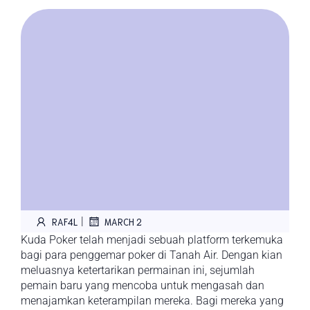
|
RAF4L
MARCH 2
Kuda Poker telah menjadi sebuah platform terkemuka
bagi para penggemar poker di Tanah Air. Dengan kian
meluasnya ketertarikan permainan ini, sejumlah
pemain baru yang mencoba untuk mengasah dan
menajamkan keterampilan mereka. Bagi mereka yang