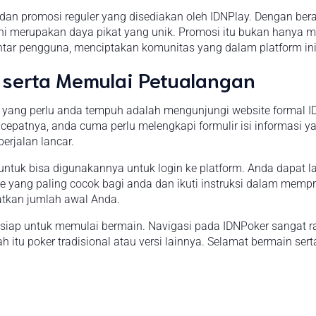
dan promosi reguler yang disediakan oleh IDNPlay. Dengan ber
ini merupakan daya pikat yang unik. Promosi itu bukan hany
tar pengguna, menciptakan komunitas yang dalam platform ini
 serta Memulai Petualangan
yang perlu anda tempuh adalah mengunjungi website formal ID
epatnya, anda cuma perlu melengkapi formulir isi informasi y
erjalan lancar.
 untuk bisa digunakannya untuk login ke platform. Anda dapa
ode yang paling cocok bagi anda dan ikuti instruksi dalam mem
tkan jumlah awal Anda.
h siap untuk memulai bermain. Navigasi pada IDNPoker sangat 
tu poker tradisional atau versi lainnya. Selamat bermain sert