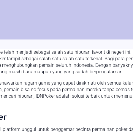
e telah menjadi sebagai salah satu hiburan favorit di negeri 
r tampil sebagai salah satu salah satu terkenal. Bagi para 
ng menghubungkan pemain seluruh Indonesia. Dengan banyaknya
k yang masih baru maupun yang yang sudah berpengalaman.
y, menawarkan ragam game yang dapat dinikmati oleh semua ka
a, pemain bisa no focus pada permainan mereka tanpa cemas 
mencari hiburan, IDNPoker adalah solusi terbaik untuk memenu
er
i platform unggul untuk penggemar pecinta permainan poker d