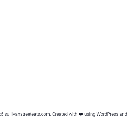
6 sullivanstreeteats.com. Created with ❤️ using WordPress an