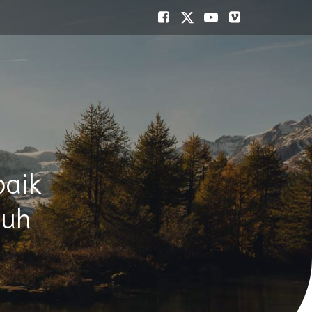
baik
ruh