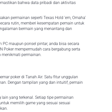
mastikan bahwa data pribadi dan aktivitas
sakan permainan seperti Texas Hold ’em, Omaha’
r secara rutin, memberi kesempatan pemain untuk
 pengalaman bermain yang menantang dan
n PC maupun ponsel pintar, anda bisa secara
DN Poker mempermudah cara bergabung serta
n menikmati permainan.
ar poker di Tanah Air. Satu fitur unggulan
n. Dengan tampilan yang dan intuitif, pemain
lain yang terkenal. Setiap tipe permainan
untuk memilih game yang sesuai sesuai
kan.