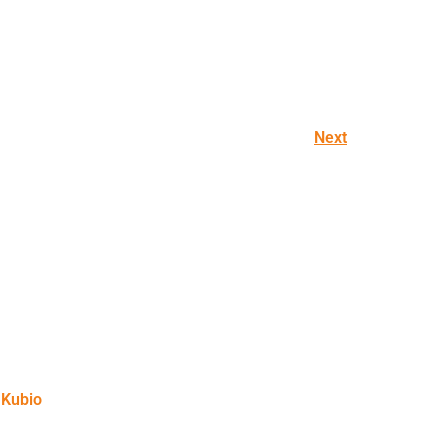
Next
d
Kubio