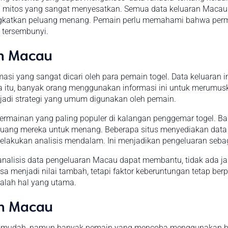
u mitos yang sangat menyesatkan. Semua data keluaran Macau t
gkatkan peluang menang. Pemain perlu memahami bahwa perma
 tersembunyi.
an Macau
si yang sangat dicari oleh para pemain togel. Data keluaran i
na itu, banyak orang menggunakan informasi ini untuk merumus
jadi strategi yang umum digunakan oleh pemain.
s permainan yang paling populer di kalangan penggemar togel
uang mereka untuk menang. Beberapa situs menyediakan data
ukan analisis mendalam. Ini menjadikan pengeluaran sebagai
 analisis data pengeluaran Macau dapat membantu, tidak ada 
 menjadi nilai tambah, tetapi faktor keberuntungan tetap berpe
alah hal yang utama.
an Macau
g mudah, namun banyak pemain yang mencoba menggunakan be