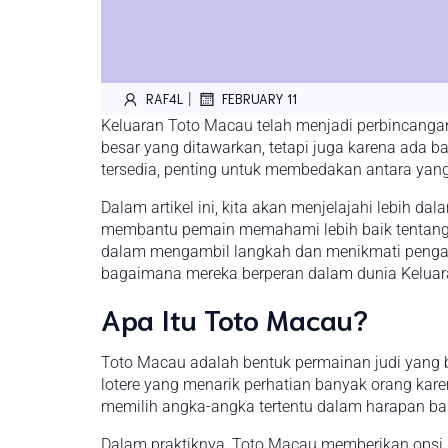
|
RAF4L
FEBRUARY 11
Keluaran Toto Macau telah menjadi perbincangan
besar yang ditawarkan, tetapi juga karena ada b
tersedia, penting untuk membedakan antara yang 
Dalam artikel ini, kita akan menjelajahi lebih 
membantu pemain memahami lebih baik tentang 
dalam mengambil langkah dan menikmati pengalam
bagaimana mereka berperan dalam dunia Kelua
Apa Itu Toto Macau?
Toto Macau adalah bentuk permainan judi yang be
lotere yang menarik perhatian banyak orang k
memilih angka-angka tertentu dalam harapan ba
Dalam praktiknya, Toto Macau memberikan opsi 