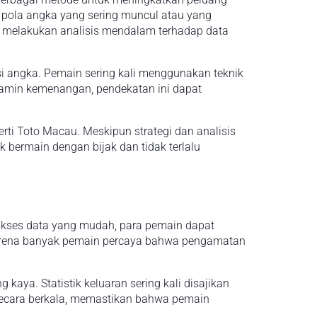
 pola angka yang sering muncul atau yang
 melakukan analisis mendalam terhadap data
i angka. Pemain sering kali menggunakan teknik
jamin kemenangan, pendekatan ini dapat
rti Toto Macau. Meskipun strategi dan analisis
 bermain dengan bijak dan tidak terlalu
 akses data yang mudah, para pemain dapat
, karena banyak pemain percaya bahwa pengamatan
kaya. Statistik keluaran sering kali disajikan
 secara berkala, memastikan bahwa pemain