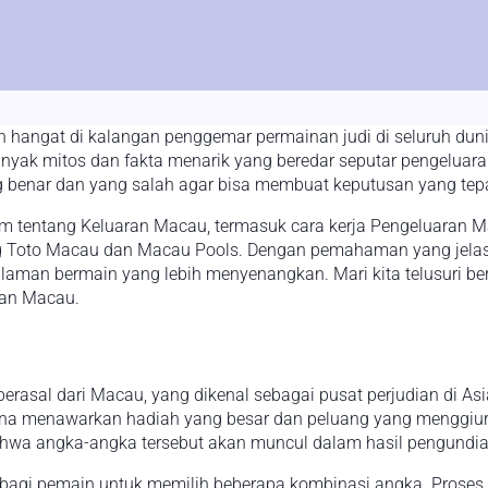
 hangat di kalangan penggemar permainan judi di seluruh duni
anyak mitos dan fakta menarik yang beredar seputar pengeluara
benar dan yang salah agar bisa membuat keputusan yang tepat s
dalam tentang Keluaran Macau, termasuk cara kerja Pengeluaran 
Toto Macau dan Macau Pools. Dengan pemahaman yang jelas, 
an bermain yang lebih menyenangkan. Mari kita telusuri berb
ran Macau.
rasal dari Macau, yang dikenal sebagai pusat perjudian di Asi
arena menawarkan hadiah yang besar dan peluang yang menggi
hwa angka-angka tersebut akan muncul dalam hasil pengundia
bagi pemain untuk memilih beberapa kombinasi angka. Proses p