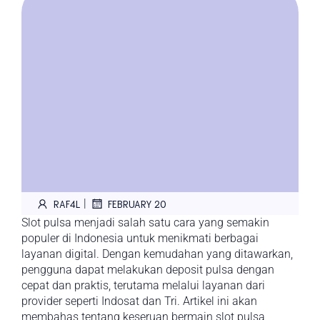
|
RAF4L
FEBRUARY 20
Slot pulsa menjadi salah satu cara yang semakin
populer di Indonesia untuk menikmati berbagai
layanan digital. Dengan kemudahan yang ditawarkan,
pengguna dapat melakukan deposit pulsa dengan
cepat dan praktis, terutama melalui layanan dari
provider seperti Indosat dan Tri. Artikel ini akan
membahas tentang keseruan bermain slot pulsa,