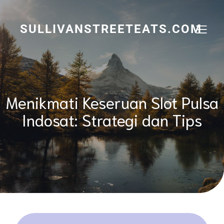
Skip
to
content
SULLIVANSTREETEATS.COM
Menikmati Keseruan Slot Pulsa
Indosat: Strategi dan Tips