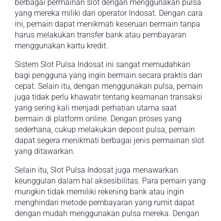
berbagai permainan slot dengan menggunakan pulsa
yang mereka miliki dari operator Indosat. Dengan cara
ini, pemain dapat menikmati keseruan bermain tanpa
harus melakukan transfer bank atau pembayaran
menggunakan kartu kredit.
Sistem Slot Pulsa Indosat ini sangat memudahkan
bagi pengguna yang ingin bermain secara praktis dan
cepat. Selain itu, dengan menggunakan pulsa, pemain
juga tidak perlu khawatir tentang keamanan transaksi
yang sering kali menjadi perhatian utama saat
bermain di platform online. Dengan proses yang
sederhana, cukup melakukan deposit pulsa, pemain
dapat segera menikmati berbagai jenis permainan slot
yang ditawarkan.
Selain itu, Slot Pulsa Indosat juga menawarkan
keunggulan dalam hal aksesibilitas. Para pemain yang
mungkin tidak memiliki rekening bank atau ingin
menghindari metode pembayaran yang rumit dapat
dengan mudah menggunakan pulsa mereka. Dengan