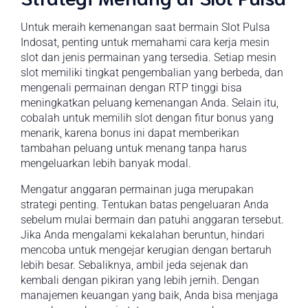
Untuk meraih kemenangan saat bermain Slot Pulsa
Indosat, penting untuk memahami cara kerja mesin
slot dan jenis permainan yang tersedia. Setiap mesin
slot memiliki tingkat pengembalian yang berbeda, dan
mengenali permainan dengan RTP tinggi bisa
meningkatkan peluang kemenangan Anda. Selain itu,
cobalah untuk memilih slot dengan fitur bonus yang
menarik, karena bonus ini dapat memberikan
tambahan peluang untuk menang tanpa harus
mengeluarkan lebih banyak modal.
Mengatur anggaran permainan juga merupakan
strategi penting. Tentukan batas pengeluaran Anda
sebelum mulai bermain dan patuhi anggaran tersebut.
Jika Anda mengalami kekalahan beruntun, hindari
mencoba untuk mengejar kerugian dengan bertaruh
lebih besar. Sebaliknya, ambil jeda sejenak dan
kembali dengan pikiran yang lebih jernih. Dengan
manajemen keuangan yang baik, Anda bisa menjaga