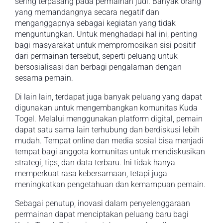
sering terpasang pada permainan judi. Banyak orang
yang memandangnya secara negatif dan
menganggapnya sebagai kegiatan yang tidak
menguntungkan. Untuk menghadapi hal ini, penting
bagi masyarakat untuk mempromosikan sisi positif
dari permainan tersebut, seperti peluang untuk
bersosialisasi dan berbagi pengalaman dengan
sesama pemain.
Di lain lain, terdapat juga banyak peluang yang dapat
digunakan untuk mengembangkan komunitas Kuda
Togel. Melalui menggunakan platform digital, pemain
dapat satu sama lain terhubung dan berdiskusi lebih
mudah. Tempat online dan media sosial bisa menjadi
tempat bagi anggota komunitas untuk mendiskusikan
strategi, tips, dan data terbaru. Ini tidak hanya
memperkuat rasa kebersamaan, tetapi juga
meningkatkan pengetahuan dan kemampuan pemain.
Sebagai penutup, inovasi dalam penyelenggaraan
permainan dapat menciptakan peluang baru bagi