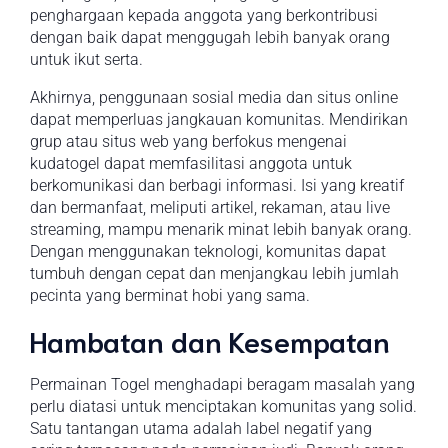
penghargaan kepada anggota yang berkontribusi
dengan baik dapat menggugah lebih banyak orang
untuk ikut serta.
Akhirnya, penggunaan sosial media dan situs online
dapat memperluas jangkauan komunitas. Mendirikan
grup atau situs web yang berfokus mengenai
kudatogel dapat memfasilitasi anggota untuk
berkomunikasi dan berbagi informasi. Isi yang kreatif
dan bermanfaat, meliputi artikel, rekaman, atau live
streaming, mampu menarik minat lebih banyak orang.
Dengan menggunakan teknologi, komunitas dapat
tumbuh dengan cepat dan menjangkau lebih jumlah
pecinta yang berminat hobi yang sama.
Hambatan dan Kesempatan
Permainan Togel menghadapi beragam masalah yang
perlu diatasi untuk menciptakan komunitas yang solid.
Satu tantangan utama adalah label negatif yang