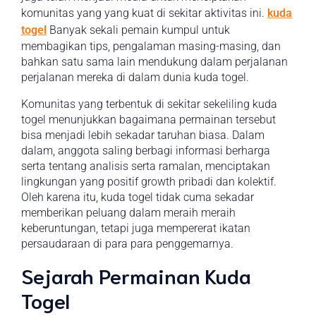
komunitas yang yang kuat di sekitar aktivitas ini.
kuda
togel
Banyak sekali pemain kumpul untuk
membagikan tips, pengalaman masing-masing, dan
bahkan satu sama lain mendukung dalam perjalanan
perjalanan mereka di dalam dunia kuda togel.
Komunitas yang terbentuk di sekitar sekeliling kuda
togel menunjukkan bagaimana permainan tersebut
bisa menjadi lebih sekadar taruhan biasa. Dalam
dalam, anggota saling berbagi informasi berharga
serta tentang analisis serta ramalan, menciptakan
lingkungan yang positif growth pribadi dan kolektif.
Oleh karena itu, kuda togel tidak cuma sekadar
memberikan peluang dalam meraih meraih
keberuntungan, tetapi juga mempererat ikatan
persaudaraan di para para penggemarnya.
Sejarah Permainan Kuda
Togel