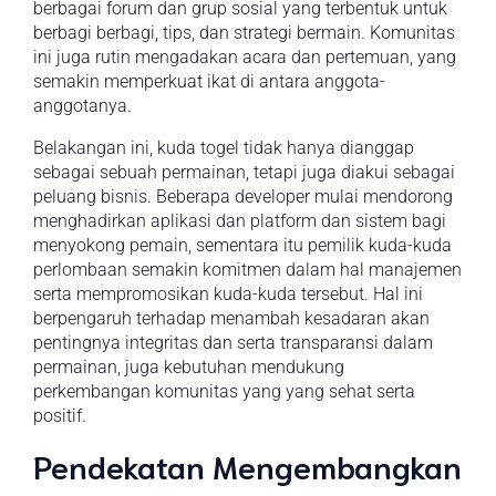
berbagai forum dan grup sosial yang terbentuk untuk
berbagi berbagi, tips, dan strategi bermain. Komunitas
ini juga rutin mengadakan acara dan pertemuan, yang
semakin memperkuat ikat di antara anggota-
anggotanya.
Belakangan ini, kuda togel tidak hanya dianggap
sebagai sebuah permainan, tetapi juga diakui sebagai
peluang bisnis. Beberapa developer mulai mendorong
menghadirkan aplikasi dan platform dan sistem bagi
menyokong pemain, sementara itu pemilik kuda-kuda
perlombaan semakin komitmen dalam hal manajemen
serta mempromosikan kuda-kuda tersebut. Hal ini
berpengaruh terhadap menambah kesadaran akan
pentingnya integritas dan serta transparansi dalam
permainan, juga kebutuhan mendukung
perkembangan komunitas yang yang sehat serta
positif.
Pendekatan Mengembangkan