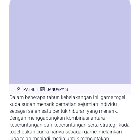
|
RAF4L
JANUARY 8
Dalam beberapa tahun kebelakangan ini, game togel
kuda sudah menarik perhatian sejumlah individu
sebagai salah satu bentuk hiburan yang menarik.
Dengan menggabungkan kombinasi antara
keberuntungan dan keberuntungan serta strategi, kuda
togel bukan cuma hanya sebagai game, melainkan
juga telah menjadi media untuk menciptakan