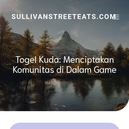
Skip
to
content
SULLIVANSTREETEATS.COM
Togel Kuda: Menciptakan
Komunitas di Dalam Game