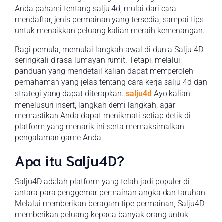
Anda pahami tentang salju 4d, mulai dari cara
mendaftar, jenis permainan yang tersedia, sampai tips
untuk menaikkan peluang kalian meraih kemenangan.
Bagi pemula, memulai langkah awal di dunia Salju 4D
seringkali dirasa lumayan rumit. Tetapi, melalui
panduan yang mendetail kalian dapat memperoleh
pemahaman yang jelas tentang cara kerja salju 4d dan
strategi yang dapat diterapkan.
salju4d
Ayo kalian
menelusuri insert, langkah demi langkah, agar
memastikan Anda dapat menikmati setiap detik di
platform yang menarik ini serta memaksimalkan
pengalaman game Anda.
Apa itu Salju4D?
Salju4D adalah platform yang telah jadi populer di
antara para penggemar permainan angka dan taruhan.
Melalui memberikan beragam tipe permainan, Salju4D
memberikan peluang kepada banyak orang untuk