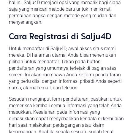
hal ini, Salju4D menjadi opsi yang menarik bagi siapa
saja yang mencari metode baru untuk menikmati
permainan angka dengan metode yang mudah dan
menyenangkan.
Cara Registrasi di Salju4D
Untuk mendaftar di Salju4D, awal akses situs resmi
mereka. Di halaman utama, Anda bisa menemukan
pilihan untuk mendaftar. Tekan pada button
pendaftaran yang umumnya terletak di bagian atas
screen. Ini akan membawa Anda ke form pendaftaran
yang perlu diisi dengan informasi pribadi Anda seperti
nama, alamat email, dan telepon.
Sesudah menginput form pendaftaran, pastikan untuk
memeriksa kembali semua informasi yang telah Anda
masukkan. Kesalahan pada informasi yang
dimasukkan dapat menyebabkan kendala di kemudian
hari saat melakukan perdagangan atau klaim
kemenangan. Apabila segala sesuatu sudah tepat,