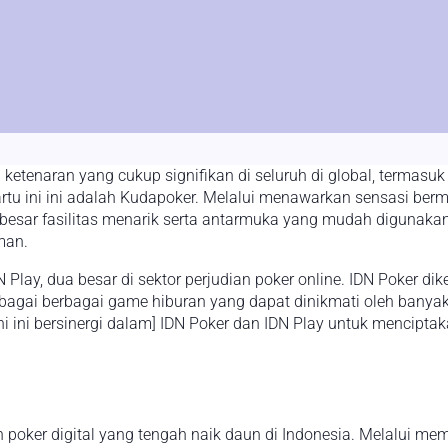
ketenaran yang cukup signifikan di seluruh di global, termasuk 
rtu ini ini adalah Kudapoker. Melalui menawarkan sensasi berm
n besar fasilitas menarik serta antarmuka yang mudah diguna
man.
N Play, dua besar di sektor perjudian poker online. IDN Poker 
gai berbagai game hiburan yang dapat dinikmati oleh banyak
 ini ini bersinergi dalam] IDN Poker dan IDN Play untuk menci
poker digital yang tengah naik daun di Indonesia. Melalui me