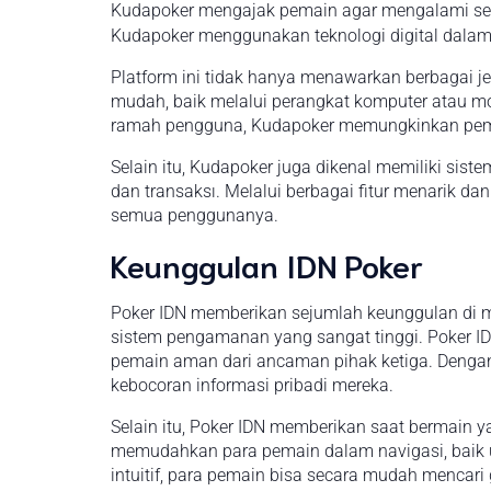
Kudapoker mengajak pemain agar mengalami sens
Kudapoker menggunakan teknologi digital dalam
Platform ini tidak hanya menawarkan berbagai j
mudah, baik melalui perangkat komputer atau mo
ramah pengguna, Kudapoker memungkinkan pema
Selain itu, Kudapoker juga dikenal memiliki si
dan transaksı. Melalui berbagai fitur menarik 
semua penggunanya.
Keunggulan IDN Poker
Poker IDN memberikan sejumlah keunggulan di m
sistem pengamanan yang sangat tinggi. Poker I
pemain aman dari ancaman pihak ketiga. Dengan
kebocoran informasi pribadi mereka.
Selain itu, Poker IDN memberikan saat bermain y
memudahkan para pemain dalam navigasi, baik 
intuitif, para pemain bisa secara mudah menca