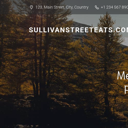
Skip
123, Main Street, City, Country
+1 234 567 89
to
content
SULLIVANSTREETEATS.C
M