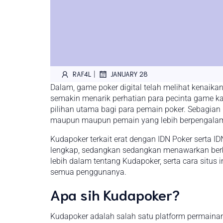
|
RAF4L
JANUARY 28
Dalam, game poker digital telah melihat kenaikan 
semakin menarik perhatian para pecinta game ka
pilihan utama bagi para pemain poker. Sebagia
maupun maupun pemain yang lebih berpengala
Kudapoker terkait erat dengan IDN Poker serta ID
lengkap, sedangkan sedangkan menawarkan berba
lebih dalam tentang Kudapoker, serta cara situs
semua penggunanya.
Apa sih Kudapoker?
Kudapoker adalah salah satu platform permainan 