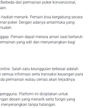
Berbeda dari permainan poker konvensional,
ain.
n hadiah menarik. Pemain bisa bergabung secara
ggemar poker. Dengan adanya antarmuka yang
 mudah.
anggap. Pemain dapat merasa aman saat bertaruh
 permainan yang adil dan menyenangkan bagi
line. Salah satu keunggulan terbesar adalah
semua informasi serta transaksi keuangan para
ada permainan walau cemas akan terjadinya
pengguna. Platform ini diciptakan untuk
gan desain yang menarik serta fungsi yang
ng menyenangkan tanpa halangan.