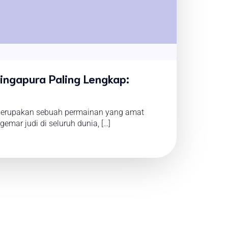
Singapura Paling Lengkap:
merupakan sebuah permainan yang amat
emar judi di seluruh dunia, […]