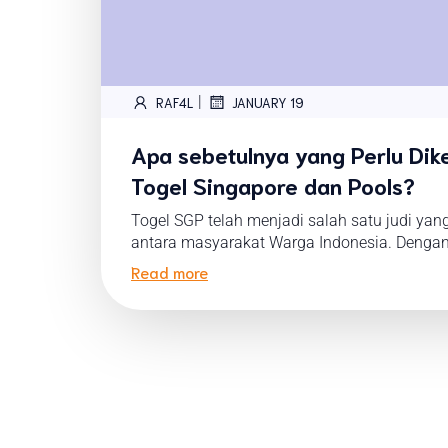
|
RAF4L
JANUARY 19
Apa sebetulnya yang Perlu Dik
Togel Singapore dan Pools?
Togel SGP telah menjadi salah satu judi yan
antara masyarakat Warga Indonesia. Dengan
Read more