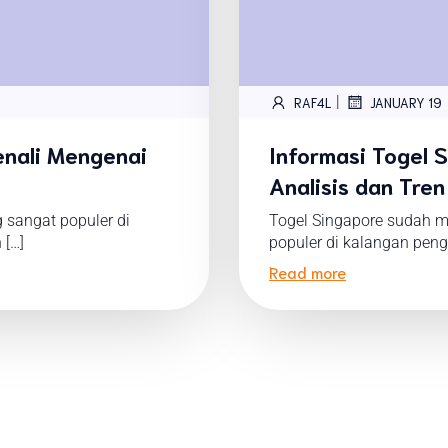
|
RAF4L
JANUARY 19
enali Mengenai
Informasi Togel 
Analisis dan Tren
g sangat populer di
Togel Singapore sudah 
 […]
populer di kalangan pengg
Read more