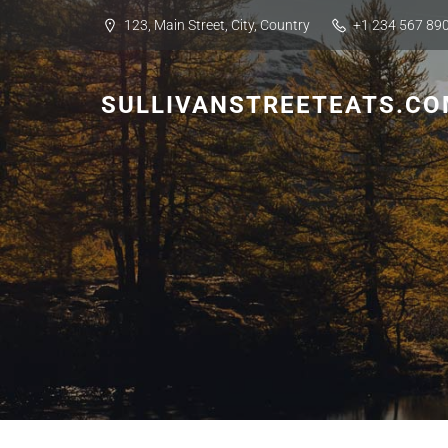
Skip
123, Main Street, City, Country
+1 234 567 89
to
content
SULLIVANSTREETEATS.C