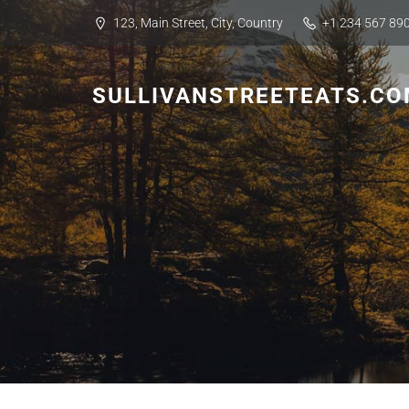
Skip
123, Main Street, City, Country
+1 234 567 89
to
content
SULLIVANSTREETEATS.C