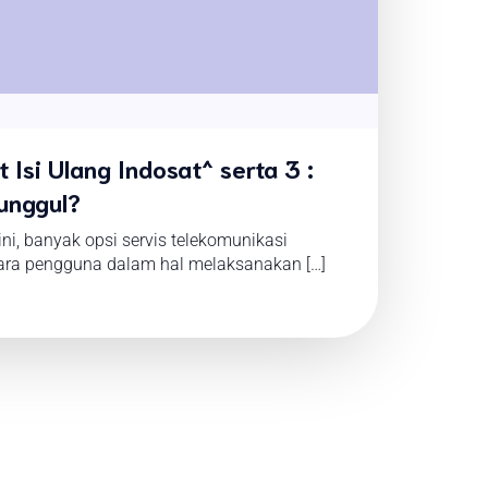
 Isi Ulang Indosat^ serta 3 :
 unggul?
ni, banyak opsi servis telekomunikasi
a pengguna dalam hal melaksanakan […]