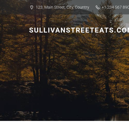
Skip
123, Main Street, City, Country
+1 234 567 89
to
content
SULLIVANSTREETEATS.C