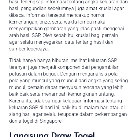
hasil terlengkap, informasi tentang angka keluaran dan
hasil pengundian sebelumnya juga amat krusial agar
dibaca. Informasi tersebut mencakup nomor
kemenangan, prize, serta waktu lomba maka
menyampaikan gambaran yang jelas pasti mengenai
arah hasil SGP. Oleh sebab itu, krusial bagi pemain
agar selalu menyegarkan data tentang hasil dari
sumber tepercaya.
Tidak hanya hanya hiburan, melihat keluaran SGP
teranyar juga menjadi komponen dari pengambilan
putusan dalam berjudi. Dengan menganalisis pola-
pola yang muncul yang muncul dari angka yang sering
muncul, pemain dapat menyusun rencana yang lebih
baik baik serta menambah kemungkinan untung.
Karena itu, tidak sampai kelupaan informasi tentang
keluaran SGP di hari ini, baik itu di malam hari atau di
siang hari, agar selalu terupdate dalam perkembangan
dunia togel di Singapore.
Langsung Draw Togel