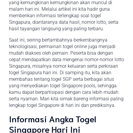
yang kemungkinan kemungkinan akan muncul di
malam hari ini. Melalui artikel ini kita hadir guna
memberikan informasi terlengkap soal togel
Singapura, diantaranya data hasil, nomor lotto, serta
hasil tayangan langsung yang paling terbaru.
Saat ini, seiring bertambahnya berkembangnya
teknologisasi, permainan togel online juga menjadi
mudah diakses oleh pemain. Peserta bisa dengan
cepat mendapatkan data mengenai nomor-nomor lotto
Singapura, misalnya nomor keluaran serta perkiraan
togel Singapura hari ini. Di samping itu, kita akan
membahas tentang togel SGP serta berbagai situs
yang menyediakan togel Singapore pools, sehingga
kamu dapat berpartisipasi dengan cara lebih mudah
serta nyaman. Mari kita simak bareng informasi paling
lengkap togel Singapore di hari ini dan prediksinya.
Informasi Angka Togel
Singapore Hari Ini