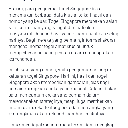
Hari ini, para penggemar togel Singapore bisa
menemukan berbagai data krusial terkait hasil dan
nomor yang keluar. Togel Singapore merupakan salah
satu permainan yang sangat diminati oleh
masyarakat, dengan hasil yang dinanti-nantikan setiap
harinya. Bagi mereka yang bermain, informasi akurat
mengenai nomor togel amat krusial untuk
memperbesar peluang pemain dalam mendapatkan
kemenangan.
Inilah saat yang dinanti, yaitu pengumuman angka
keluaran togel Singapore. Hari ini, hasil dari togel
Singapore akan memberikan gambaran jelas bagi
pemain mengenai angka yang muncul. Data ini bukan
saja membantu mereka yang bermain dalam
merencanakan strateginya, tetapi juga memberikan
informasi mereka tentang pola dan tren angka yang
kemungkinan akan keluar di hari-hari berikutnya.
Untuk mendapatkan informasi terkini dan terlengkap