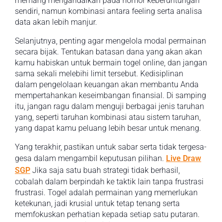
memang mengandalkan pada nomor keberuntungan
sendiri, namun kombinasi antara feeling serta analisa
data akan lebih manjur.
Selanjutnya, penting agar mengelola modal permainan
secara bijak. Tentukan batasan dana yang akan akan
kamu habiskan untuk bermain togel online, dan jangan
sama sekali melebihi limit tersebut. Kedisiplinan
dalam pengelolaan keuangan akan membantu Anda
mempertahankan keseimbangan finansial. Di samping
itu, jangan ragu dalam menguji berbagai jenis taruhan
yang, seperti taruhan kombinasi atau sistem taruhan,
yang dapat kamu peluang lebih besar untuk menang.
Yang terakhir, pastikan untuk sabar serta tidak tergesa-
gesa dalam mengambil keputusan pilihan.
Live Draw
SGP
Jika saja satu buah strategi tidak berhasil,
cobalah dalam berpindah ke taktik lain tanpa frustrasi
frustrasi. Togel adalah permainan yang memerlukan
ketekunan, jadi krusial untuk tetap tenang serta
memfokuskan perhatian kepada setiap satu putaran.