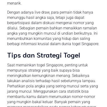
menarik.
Dengan adanya live draw, para pemain tidak hanya
menunggu hasil angka saja, tetapi juga dapat
berpartisipasi dalam diskusi mengenai nomor yang
dilalui. Sebagian pemain bahkan menaikkan ramalan
angka yang mungkin muncul di undian berikutnya. Ini
menumbuhkan komunitas yang hidup dan saling
berbagi informasi krusial dalam dunia togel Singapore.
Tips dan Strategi Togel
Saat memainkan togel Singapore, penting untuk
mempunyai strategi yang baik supaya bisa
meningkatkan kemungkinan menang. Sebaiknya
lakukan analisis terhadap hasil sebelumnya lampau.
Perhatikan pola angka yang sering muncul serta yang
jarang muncul. Menggunakan cara statistik bisa
membantu kamu dalam merumuskan nomor-nomor
yang mungkin bakal keluar. Banyak pemain yang