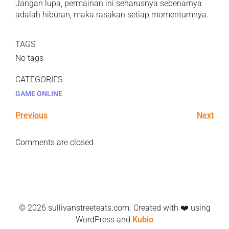
Jangan lupa, permainan ini seharusnya sebenarnya
adalah hiburan, maka rasakan setiap momentumnya.
TAGS
No tags
CATEGORIES
GAME ONLINE
Previous
Next
Comments are closed
© 2026 sullivanstreeteats.com. Created with ❤️ using
WordPress and
Kubio