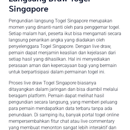
Singapore
Pengundian langsung Togel Singapore merupakan
momen yang dinanti-nanti oleh para penggemar togel.
Setiap malam hari, peserta ikut bisa mengamati secara
langsung penarikan angka yang diadakan oleh
penyelenggara Togel Singapore. Dengan live draw,
pemain dapat menjamin keaslian dan kejelasan dari
setiap hasil yang dihasilkan. Hal ini menyediakan
perasaan aman dan kepercayaan bagi yang bermain
untuk berpartisipasi dalam permainan togel ini.
Proses live draw Togel Singapore biasanya
ditayangkan dalam jaringan dan bisa diambil melalui
beragam platform. Pemain dapat melihat hasil
pengundian secara langsung, yang memberi peluang
para pemain mendapatkan data terbaru tanpa ada
penundaan. Di samping itu, banyak portal togel online
mempersembahkan fitur chat atau live commentary
yang membuat menonton sangat lebih interaktif dan