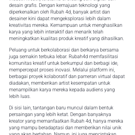
desain grafis. Dengan kemajuan teknologi yang
diperkenalkan oleh Rubah 4d, banyak artist dan
desainer kini dapat mengeksplorasi lebih dalam
kreativitas mereka. Kemampuan untuk menghasilkan
karya yang lebih interaktif dan menarik telah
meningkatkan kualitas produk kreatif yang dihasilkan.
Peluang untuk berkolaborasi dan berkarya bersama
juga semakin terbuka lebar. Rubah4d memfasilitasi
komunitas kreatif untuk berkumpul dan berbagi ide,
mempercepat proses inovasi. Melalui platform ini,
berbagai proyek kolaboratif dan pameran virtual dapat
diadakan, memberikan artist kesempatan untuk
menampilkan karya mereka kepada audiens yang
lebih luas.
Di sisi lain, tantangan baru muncul dalam bentuk
persaingan yang lebih ketat. Dengan banyaknya
kreator yang memanfaatkan Rubah 4d, hanya mereka
yang mampu beradaptasi dan memberikan nilai unik
yang akan bertahan. Namun, ini juga menciptakan