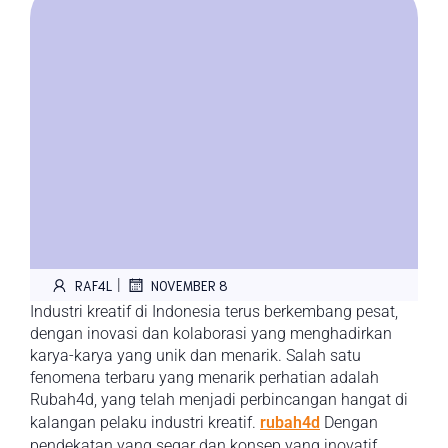
|
RAF4L
NOVEMBER 8
Industri kreatif di Indonesia terus berkembang pesat,
dengan inovasi dan kolaborasi yang menghadirkan
karya-karya yang unik dan menarik. Salah satu
fenomena terbaru yang menarik perhatian adalah
Rubah4d, yang telah menjadi perbincangan hangat di
kalangan pelaku industri kreatif.
rubah4d
Dengan
pendekatan yang segar dan konsep yang inovatif,