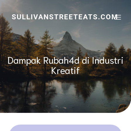
Skip
to
content
SULLIVANSTREETEATS.COM
Dampak Rubah4d di Industri
Kreatif