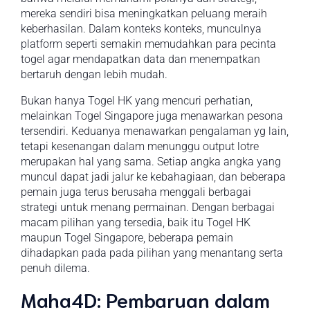
mereka sendiri bisa meningkatkan peluang meraih
keberhasilan. Dalam konteks konteks, munculnya
platform seperti semakin memudahkan para pecinta
togel agar mendapatkan data dan menempatkan
bertaruh dengan lebih mudah.
Bukan hanya Togel HK yang mencuri perhatian,
melainkan Togel Singapore juga menawarkan pesona
tersendiri. Keduanya menawarkan pengalaman yg lain,
tetapi kesenangan dalam menunggu output lotre
merupakan hal yang sama. Setiap angka angka yang
muncul dapat jadi jalur ke kebahagiaan, dan beberapa
pemain juga terus berusaha menggali berbagai
strategi untuk menang permainan. Dengan berbagai
macam pilihan yang tersedia, baik itu Togel HK
maupun Togel Singapore, beberapa pemain
dihadapkan pada pada pilihan yang menantang serta
penuh dilema.
Maha4D: Pembaruan dalam