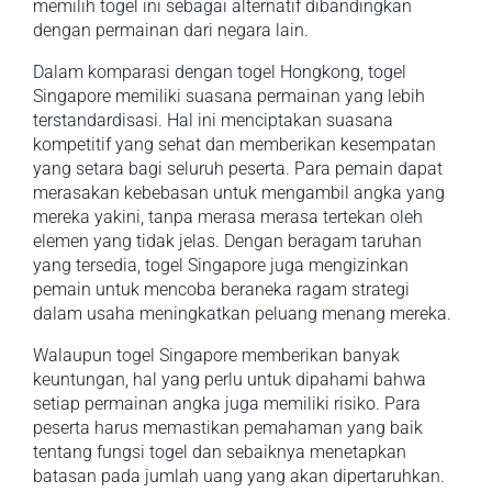
memilih togel ini sebagai alternatif dibandingkan
dengan permainan dari negara lain.
Dalam komparasi dengan togel Hongkong, togel
Singapore memiliki suasana permainan yang lebih
terstandardisasi. Hal ini menciptakan suasana
kompetitif yang sehat dan memberikan kesempatan
yang setara bagi seluruh peserta. Para pemain dapat
merasakan kebebasan untuk mengambil angka yang
mereka yakini, tanpa merasa merasa tertekan oleh
elemen yang tidak jelas. Dengan beragam taruhan
yang tersedia, togel Singapore juga mengizinkan
pemain untuk mencoba beraneka ragam strategi
dalam usaha meningkatkan peluang menang mereka.
Walaupun togel Singapore memberikan banyak
keuntungan, hal yang perlu untuk dipahami bahwa
setiap permainan angka juga memiliki risiko. Para
peserta harus memastikan pemahaman yang baik
tentang fungsi togel dan sebaiknya menetapkan
batasan pada jumlah uang yang akan dipertaruhkan.