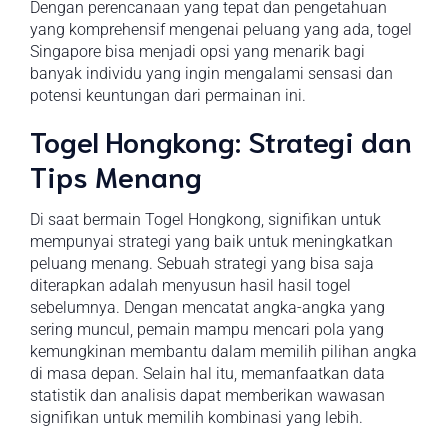
Dengan perencanaan yang tepat dan pengetahuan
yang komprehensif mengenai peluang yang ada, togel
Singapore bisa menjadi opsi yang menarik bagi
banyak individu yang ingin mengalami sensasi dan
potensi keuntungan dari permainan ini.
Togel Hongkong: Strategi dan
Tips Menang
Di saat bermain Togel Hongkong, signifikan untuk
mempunyai strategi yang baik untuk meningkatkan
peluang menang. Sebuah strategi yang bisa saja
diterapkan adalah menyusun hasil hasil togel
sebelumnya. Dengan mencatat angka-angka yang
sering muncul, pemain mampu mencari pola yang
kemungkinan membantu dalam memilih pilihan angka
di masa depan. Selain hal itu, memanfaatkan data
statistik dan analisis dapat memberikan wawasan
signifikan untuk memilih kombinasi yang lebih.