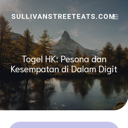
Skip
to
content
SULLIVANSTREETEATS.COM
Togel HK: Pesona dan
Kesempatan di Dalam Digit