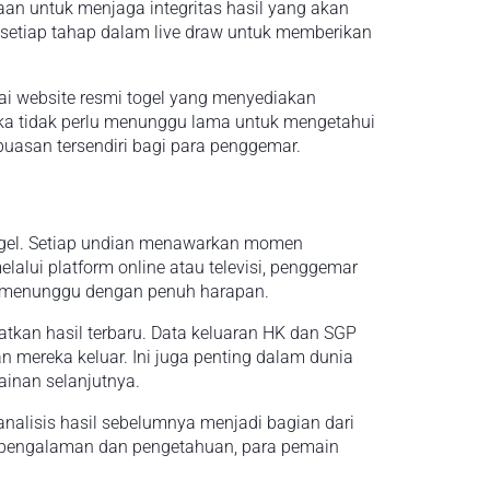
aan untuk menjaga integritas hasil yang akan
 setiap tahap dalam live draw untuk memberikan
gai website resmi togel yang menyediakan
eka tidak perlu menunggu lama untuk mengetahui
puasan tersendiri bagi para penggemar.
ogel. Setiap undian menawarkan momen
alui platform online atau televisi, penggemar
ang menunggu dengan penuh harapan.
tkan hasil terbaru. Data keluaran HK dan SGP
 mereka keluar. Ini juga penting dalam dunia
ainan selanjutnya.
analisis hasil sebelumnya menjadi bagian dari
i pengalaman dan pengetahuan, para pemain