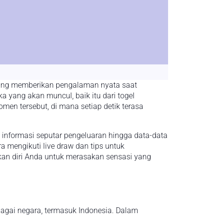
w yang memberikan pengalaman nyata saat
yang akan muncul, baik itu dari togel
en tersebut, di mana setiap detik terasa
i informasi seputar pengeluaran hingga data-data
 mengikuti live draw dan tips untuk
kan diri Anda untuk merasakan sensasi yang
rbagai negara, termasuk Indonesia. Dalam