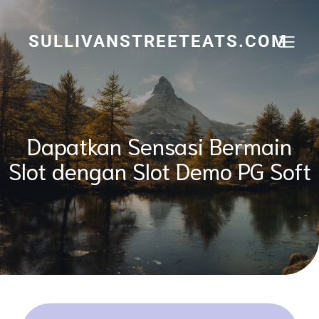
Skip
to
content
SULLIVANSTREETEATS.COM
Dapatkan Sensasi Bermain
Slot dengan Slot Demo PG Soft