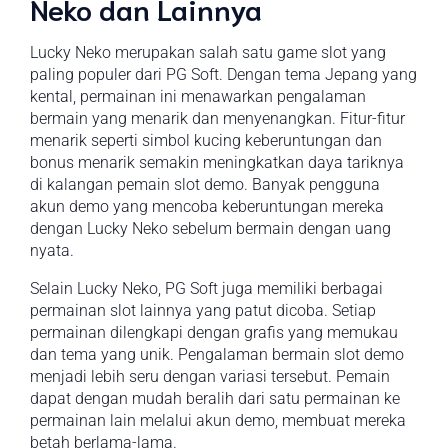
Neko dan Lainnya
Lucky Neko merupakan salah satu game slot yang
paling populer dari PG Soft. Dengan tema Jepang yang
kental, permainan ini menawarkan pengalaman
bermain yang menarik dan menyenangkan. Fitur-fitur
menarik seperti simbol kucing keberuntungan dan
bonus menarik semakin meningkatkan daya tariknya
di kalangan pemain slot demo. Banyak pengguna
akun demo yang mencoba keberuntungan mereka
dengan Lucky Neko sebelum bermain dengan uang
nyata.
Selain Lucky Neko, PG Soft juga memiliki berbagai
permainan slot lainnya yang patut dicoba. Setiap
permainan dilengkapi dengan grafis yang memukau
dan tema yang unik. Pengalaman bermain slot demo
menjadi lebih seru dengan variasi tersebut. Pemain
dapat dengan mudah beralih dari satu permainan ke
permainan lain melalui akun demo, membuat mereka
betah berlama-lama.