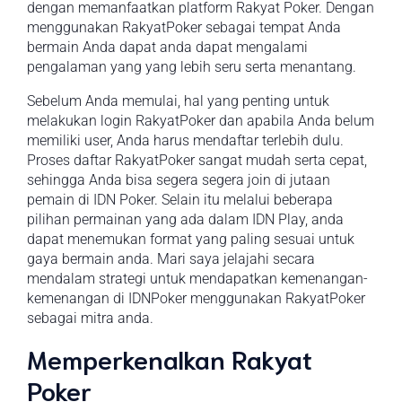
dengan memanfaatkan platform Rakyat Poker. Dengan
menggunakan RakyatPoker sebagai tempat Anda
bermain Anda dapat anda dapat mengalami
pengalaman yang yang lebih seru serta menantang.
Sebelum Anda memulai, hal yang penting untuk
melakukan login RakyatPoker dan apabila Anda belum
memiliki user, Anda harus mendaftar terlebih dulu.
Proses daftar RakyatPoker sangat mudah serta cepat,
sehingga Anda bisa segera segera join di jutaan
pemain di IDN Poker. Selain itu melalui beberapa
pilihan permainan yang ada dalam IDN Play, anda
dapat menemukan format yang paling sesuai untuk
gaya bermain anda. Mari saya jelajahi secara
mendalam strategi untuk mendapatkan kemenangan-
kemenangan di IDNPoker menggunakan RakyatPoker
sebagai mitra anda.
Memperkenalkan Rakyat
Poker