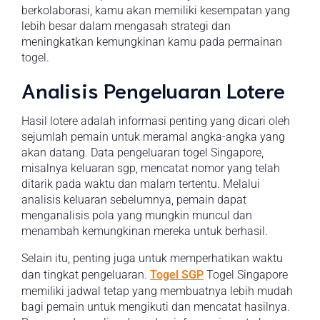
berkolaborasi, kamu akan memiliki kesempatan yang
lebih besar dalam mengasah strategi dan
meningkatkan kemungkinan kamu pada permainan
togel.
Analisis Pengeluaran Lotere
Hasil lotere adalah informasi penting yang dicari oleh
sejumlah pemain untuk meramal angka-angka yang
akan datang. Data pengeluaran togel Singapore,
misalnya keluaran sgp, mencatat nomor yang telah
ditarik pada waktu dan malam tertentu. Melalui
analisis keluaran sebelumnya, pemain dapat
menganalisis pola yang mungkin muncul dan
menambah kemungkinan mereka untuk berhasil.
Selain itu, penting juga untuk memperhatikan waktu
dan tingkat pengeluaran.
Togel SGP
Togel Singapore
memiliki jadwal tetap yang membuatnya lebih mudah
bagi pemain untuk mengikuti dan mencatat hasilnya.