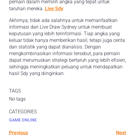
pemain dalam memilih angka yang tepat untuk
taruhan mereka.
Live Sdy
Akhirnya, tidak ada salahnya untuk memanfaatkan
informasi dari Live Draw Sydney untuk membuat
keputusan yang lebih terinformasi. Tiap angka yang
keluar tidak hanya memberikan hasil, tetapi juga cerita
dan statistik yang dapat dianalisis. Dengan
mengkombinasikan informasi tersebut, para pemain
dapat merumuskan strategi bertaruh yang lebih efisien,
sehingga meningkatkan peluang untuk mendapatkan
hasil Sdy yang diinginkan.
TAGS
No tags
CATEGORIES
GAME ONLINE
Previous
Next