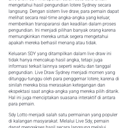
mengetahui hasil pengundian lotere Sydney secara
langsung. Dengan sistem live draw, para pemain dapat
melihat secara real-time angka-angka yang keluar,
memberikan transparansi dan keadilan dalam proses
pengundian. Ini menjadi pilihan banyak orang karena
memungkinkan mereka untuk segera mengetahui
apakah mereka berhasil menang atau tidak.
Keluaran SDY yang ditampilkan dalam live draw ini
tidak hanya mencakup hasil angka, tetapi juga
informasi terkait lainnya seperti waktu dan tanggal
pengundian. Live Draw Sydney menjadi momen yang
ditunggu-tunggu oleh para penggemar lotere, karena di
sinilah mereka bisa merasakan ketegangan dan
ekspektasi saat angka-angka yang mereka pilih ditarik.
Hal ini juga menciptakan suasana interaktif di antara
para pemain.
Sdy Lotto menjadi salah satu permainan yang populer
di kalangan masyarakat. Melalui Live Sdy, pemain
dapat mengakses hasil secara langsung melalui