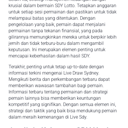
krusial dalam bermain SDY Lotto. Tetapkan anggaran
untuk setiap sesi permainan dan pastikan untuk tidak
melampaui batas yang ditentukan. Dengan
pengelolaan yang baik, pemain dapat menjalani
permainan tanpa tekanan finansial, yang pada
gilirannya memungkinkan mereka untuk berpikir lebih
jernih dan tidak terburu-buru dalam mengambil
keputusan. Ini merupakan elemen penting untuk
mencapai keberhasilan dalam hasil SDY.
Terakhir, penting untuk tetap up-to-date dengan
informasi terkini mengenai Live Draw Sydney.
Mengikuti berita dan perkembangan terbaru dapat
memberikan wawasan tambahan bagi pemain.
Informasi terbaru tentang permainan dan strategi
pemain lainnya bisa memberikan keuntungan
kompetitif yang signifikan. Dengan semua elemen ini,
strategi dan taktik yang baik bisa mendukung pemain
dalam meraih kemenangan di Live Sdy.