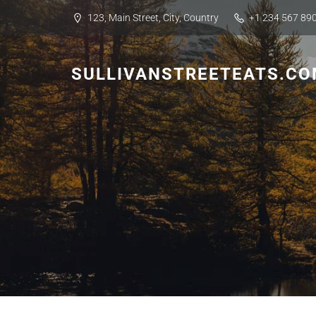
Skip
123, Main Street, City, Country
+1 234 567 89
to
content
SULLIVANSTREETEATS.C